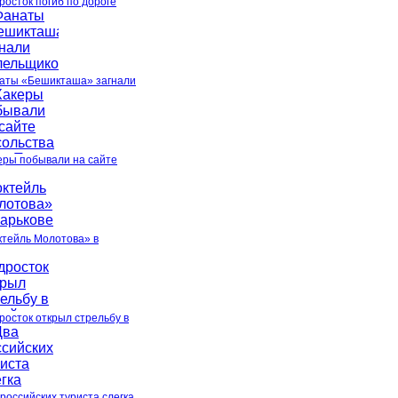
росток погиб по дороге
аты «Бешикташа» загнали
еры побывали на сайте
ктейль Молотова» в
росток открыл стрельбу в
 российских туриста слегка