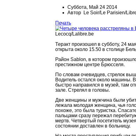
Суббота, Май 24 2014
Автор Le Soir/Le Parisien/Libr
Печать
Lecocq/Lalibre.be
Теракт произошел в субботу, 24 ма
открыта около 15.50 в столице Бель
Район
Sablon
, в котором произошл
престижном центре Брюсселя.
По словам очевидцев, стрелок выш
Водитель остался около машины. 
быстро направился в музей, там от
зале. Стрелял в головы.
Две женщины и мужчина были убит
лежала молодая женщина, чья голов
похоже, это была туристка. Спаса
пальцами сразу пережал перебитую
мертв. Четвертый посетитель музея,
состоянии доставлен в больницу.
На место преступления прибыли пр