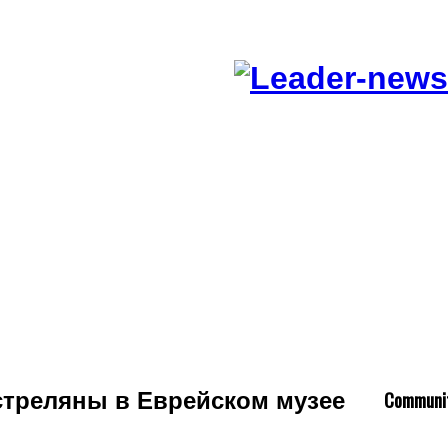
C
ommuni
стреляны в Еврейском музее