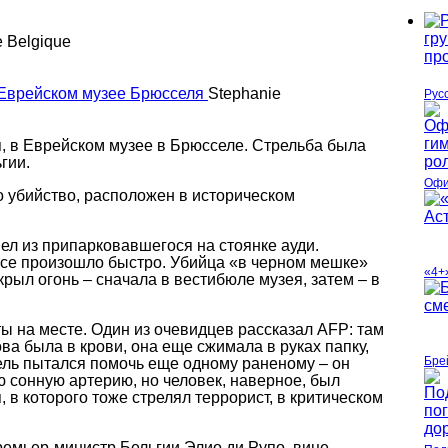
e Belgique
Stephanie
Рус
я, в Еврейском музее в Брюсселе.
Стрельба была
гии.
Офи
о убийство, расположен в историческом
ел из припарковавшегося на стоянке ауди.
Все произошло быстро. Убийца «в черном мешке»
«4+
крыл огонь – сначала в вестибюле музея, затем – в
ы на месте. Один из очевидцев рассказал
AFP
: там
а была в крови, она еще сжимала в руках папку,
Бре
тель пытался помочь еще одному раненому – он
 сонную артерию, но человек, наверное, был
 в которого тоже стрелял террорист, в критическом
емьер-министр Бельгии Элио ди Рупо, вице-