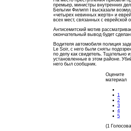
премьер, министры внутренних дел
Бельгии Филипп
I
высказали возмущ
«четырех невинных жертв» и еврей
всех мест, связанных с еврейской о
Антисемитский мотив рассматривае
окончательный вывод будет сделан
Водителя автомобиля полиция задер
Le
Soir
, с него были сняты подозре
по делу как свидетель. Тщательно 
установленные в этом районе. Убий
него был сообщник.
Оцените
материал
1
2
3
4
5
(1 Голосова