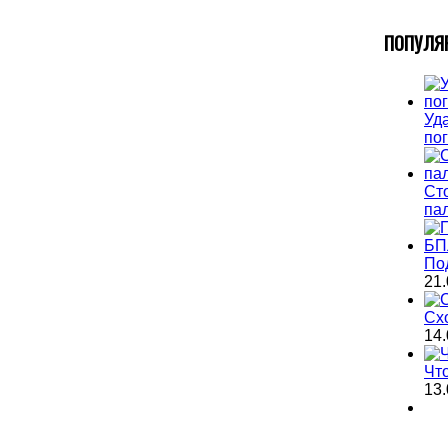
П
ОПУЛЯ
Уда
по
Ст
па
По
21.
Сх
14.
Чт
13.