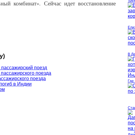
Тре
ьный комбинат». Сейчас идет восстановление
Ели
В Д
у)
в пассажирский поезд
 пассажирского поезда
ассажирского поезда
Где
 погиб в Индии
ом
Ста
Даг