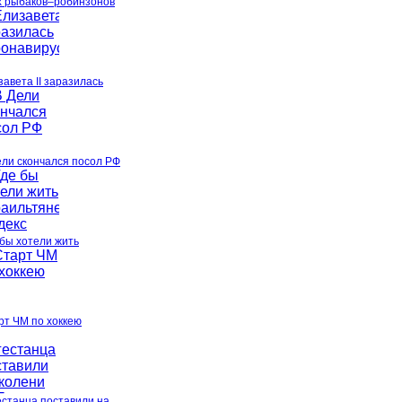
х рыбаков–робинзонов
завета II заразилась
ели скончался посол РФ
 бы хотели жить
рт ЧМ по хоккею
естанца поставили на