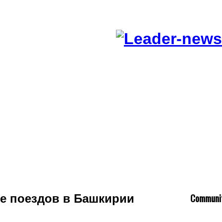
C
ommuni
е поездов в Башкирии