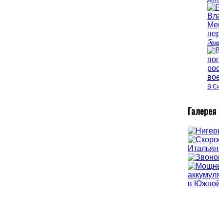
Реж
В С
Г
алерея