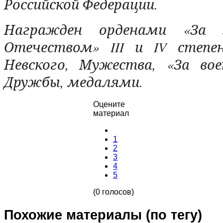
Российской Федерации.
Награжден орденами «За з
Отечеством» III и IV степен
Невского, Мужества, «За вое
Дружбы, медалями.
Оцените
материал
1
2
3
4
5
(0 голосов)
Похожие материалы (по тегу)