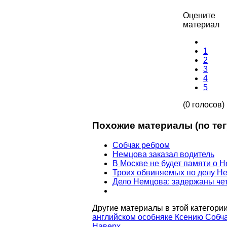
Оцените
материал
1
2
3
4
5
(0 голосов)
Похожие материалы (по тег
Собчак ребром
Немцова заказал водитель
В Москве не будет памяти о 
Троих обвиняемых по делу Н
Дело Немцова: задержаны че
Другие материалы в этой категории
английском особняке
Ксению Собча
Наверх