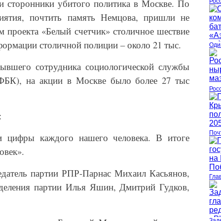
и сторонники убитого политика в Москве. По
Рос
иятия, почтить память Немцова, пришли не
ым проекта «Белый счетчик» столичное шествие
нформации столичной полиции – около 21 тыс.
Оди
ывшего сотрудника социологической службы
ФБК), на акции в Москве было более 27 тыс
Рос
:
Поч
ли цифры каждого нашего человека. В итоге
овек».
едатель партии РПР-Парнас Михаил Касьянов,
Гла
тделения партии Илья Яшин, Дмитрий Гудков,
Зад