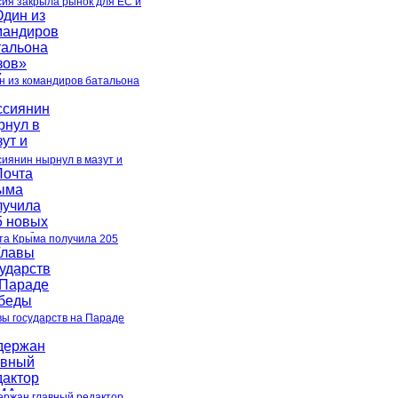
сия закрыла рынок для ЕС и
н из командиров батальона
сиянин нырнул в мазут и
та Крыма получила 205
вы государств на Параде
ержан главный редактор