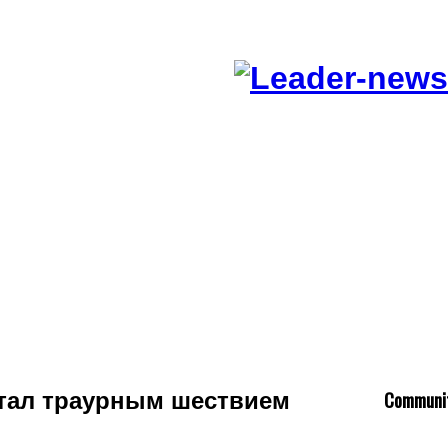
C
ommuni
тал траурным шествием