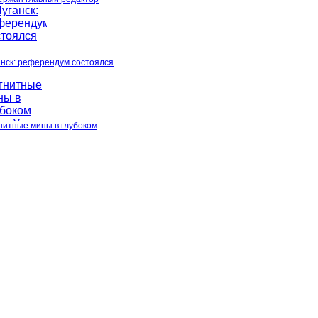
анск: референдум состоялся
нитные мины в глубоком