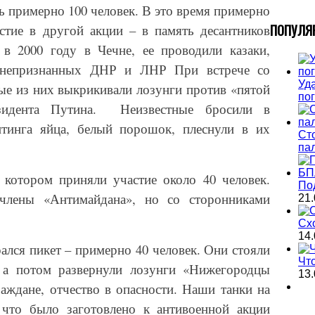
ь примерно 100 человек. В это время примерно
П
ОПУЛЯ
стие в другой акции – в память десантников
в 2000 году в Чечне, ее проводили казаки,
 непризнанных ДНР и ЛНР При встрече со
Уда
е из них выкрикивали лозунги против «пятой
по
зидента Путина.
Неизвестные бросили в
итинга яйца, белый порошок, плеснули в их
Ст
па
 котором приняли участие около 40 человек.
По
члены «Антимайдана», но со сторонниками
21.
Сх
14.
лся пикет – примерно 40 человек. Они стояли
Чт
, а потом развернули лозунги «Нижегородцы
13.
аждане, отчество в опасности. Наши танки на
 что было заготовлено к антивоенной акции