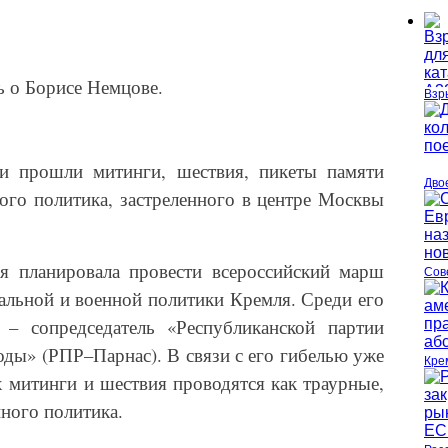
ь о Борисе Немцове.
Взр
ии прошли митинги, шествия, пикеты памяти
Дво
го политика, застреленного в центре Москвы
я планировала провести всероссийский марш
Сов
альной и военной политики Кремля. Среди его
– сопредседатель «Республиканской партии
оды» (РПР–Парнас). В связи с его гибелью уже
Кре
х митинги и шествия проводятся как траурные,
ного политика.