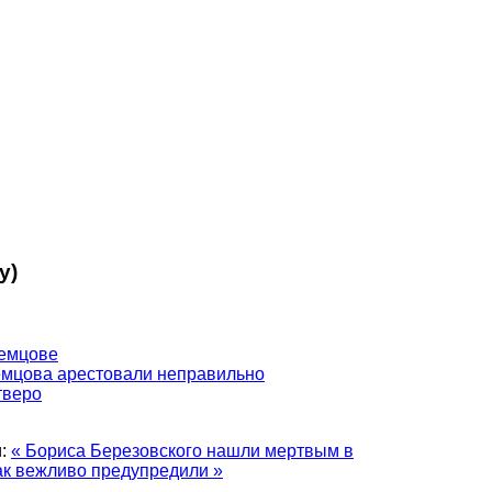
у)
Немцове
емцова арестовали неправильно
тверо
:
« Бориса Березовского нашли мертвым в
к вежливо предупредили »