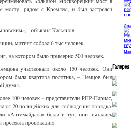
ереименовать Большой Москворецкий мост в
м мосту, рядом с Кремлем, и был застрелен
Луг
мцовским», - объявил Касьянов.
иции, митинг собрал 6 тыс человек.
Маг
нг, на котором было примерно 500 человек.
Г
алерея
емцова участвовали около 150 человек. Они
тором была квартира политика, – Немцов был
ной думы.
олее 100 человек – представители РПР-Парнас,
плюс 20 полицейских для соблюдения порядка.
ли «Антимайдана» были и тут, они пытались
я пресекла провокацию.