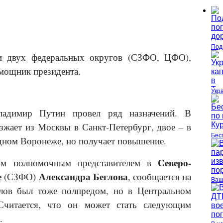
Под
и двух федеральных округов (СЗФО, ЦФО),
мощник президента.
Укр
ладимир Путин провел ряд назначений. В
езжает из Москвы в Санкт-Петербург, двое – в
Бес
одном Воронеже, но получает повышение.
Северо-
им полномочным представителем в
е
Александра Беглова
(СЗФО)
, сообщается на
Ваш
глов был тоже полпредом, но в Центральном
Считается, что он может стать следующим
.