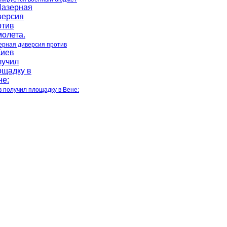
ерная диверсия против
в получил площадку в Вене: