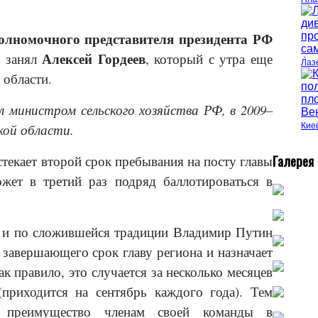
олномочного представителя президента РФ
Алексей Гордеев
я занял
, который с утра еще
Лаз
области.
ыл министром сельского хозяйства РФ, в 2009–
кой области.
Кие
Г
алерея
текает второй срок пребывания на посту главы
жет в третий раз подряд баллотироваться в
е и по сложившейся традиции Владимир Путин
 завершающего срок главу региона и назначает
ак правило, это случается за несколько месяцев
приходится на сентябрь каждого года). Тем
т преимущество членам своей команды в