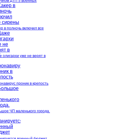
очном ДТП 5 военных
ер в полночь включил все
е олигархи уже не верят в
онавирус проник в крепость
ьшое ЧП маленького города.
нируется военный бюджет