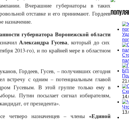
кампании. Вчерашние губернаторы в таких
П
ОПУЛЯ
ровольной отставке и его принимают. Гордеев
ое назначение.
нности губернатора Воронежской области
Уда
по
Александра Гусева
азначил
, который до сих
ября 2013-го), и по крайней мере в областном
Ст
па
уканов, Гордеев, Гусев, – получивших сегодня
По
ел встречу с одним – потенциальным главой
21.
дром Гусевым. В этой группе только ему в
Сх
ыборы. Путин посылает сигнал избирателям,
14.
 кандидат, от президента».
Чт
13.
«Единой
все четверо назначенцев – члены