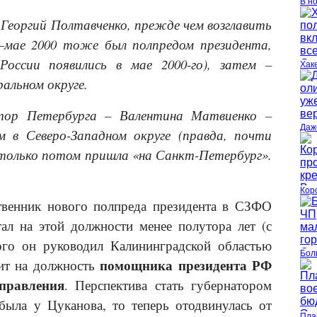
В н
Георгий Полтавченко, прежде чем возглавить
9–мае 2000 тоже был полпредом президента,
 России появились в мае 2000-го), затем –
Хак
альном округе.
атор Петербурга – Валентина Матвиенко –
Даж
м в Северо-Западном округе (правда, почти
и только потом пришла «на Санкт-Петербург».
Кор
венник нового полпреда президента в СЗФО
ал на этой должности менее полутора лет (с
ого он руководил Калининградской областью
Бол
помощника президента РФ
дит на должность
правления
. Перспектива стать губернатором
была у Цуканова, то теперь отодвинулась от
Пла