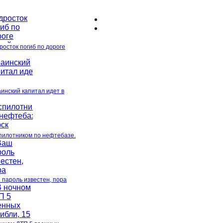
росток погиб по дороге
аинский капитал идет в
пилотником по нефтебазе.
 пароль известен, пора