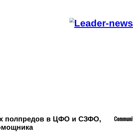
C
ommuni
х полпредов в ЦФО и СЗФО,
помощника