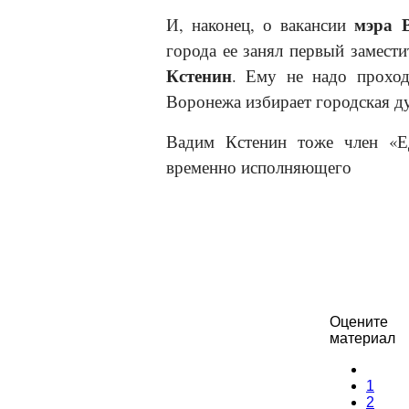
мэра 
И, наконец, о вакансии
города ее занял первый замест
Кстенин
. Ему не надо проход
Воронежа избирает городская д
Вадим Кстенин тоже член «Ед
временно исполняющего
Оцените
материал
1
2