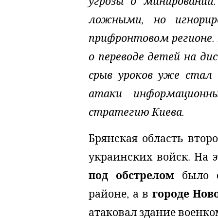
угрозы о минировании
ложными, но игнорир
прифронтовом регионе.
о переводе детей на ди
срыв уроков уже стал
атаки информационн
стратегию Киева.
Брянская область втор
украинских войск. На 
под обстрелом
было
городе Нов
районе, а в
атаковал здание военко