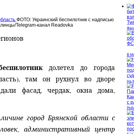
ФОТО: Украинский беспилотник с надписью
Клинцы/Telegram-канал Readovka
Фан
егионов
В М
беспилотник
долетел до города
асть), там он рухнул во дворе
На 
адали фасад, чердак, окна дома,
Рей
личине город Брянской области с
ловек, административный центр