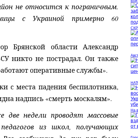
Бой
айон не относится к пограничным.
ицы с Украиной примерно 60
СКР
ор Брянской области Александр
Авс
ВСУ никто не пострадал. Он также
 работают оперативные службы».
НАТ
ки с места падения беспилотника,
идна надпись «смерть москалям».
На 
е две недели проводят массовые
 педагогов из школ, получающих
Гор