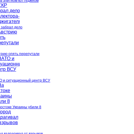
 в элитном коттеджном
 забрал дело
трию опять перепутали
О и ситуационный центр ВСУ
востоке Украины убили 8
од вздрагивал от взрывов