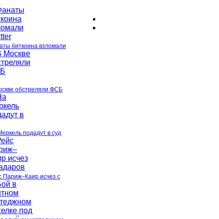
аты биткоина взломали
оскве обстреляли ФСБ
Меркель подадут в суд
с Париж–Каир исчез с