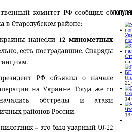
дственный комитет РФ сообщил об
П
ОПУЛЯ
ка
в Стародубском районе:
Уда
12 минометных
Украины нанесли
по
льно, есть пострадавшие. Снаряды
Ст
танциям.
па
президент РФ объявил о начале
По
21.
перации на Украине. Тогда же со
Сх
начались обстрелы и атаки
14.
ичных районов России.
Чт
13.
пилотник – это был ударный UJ-22