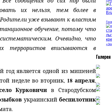
. Все сообщения до сих пор были
овать их нельзя, тем более в
 Родители уже взывают к властям
Гро
станционное обучение, потому что
 систематическим. Очевидно, что
«Зе
ых террористов вписываются в
Г
алерея
ой год является одной из мишеней
18 апреля
этой неделе во вторник,
,
село Курковичи
в Стародубском
озыбков
беспилотник
украинский
мата.