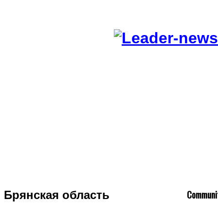
C
ommuni
. Брянская область