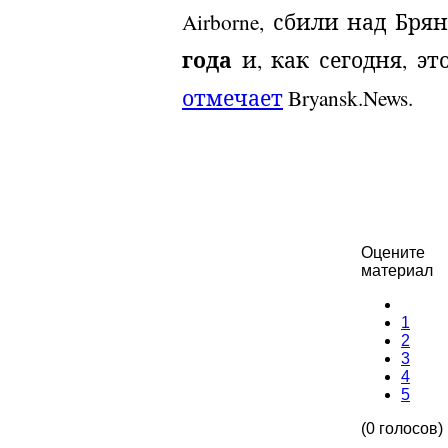
Airborne, сбили над Бр
года
и, как сегодня, э
отмечает
Bryansk.News.
Оцените
материал
1
2
3
4
5
(0 голосов)