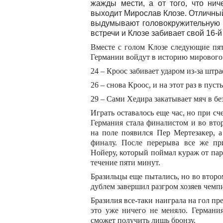
жажды мести, а от того, что нич
выходит Мирослав Клозе. Отличный
выдумывают головокружительную 
встречи и Клозе забивает свой 16-й
Вместе с голом Клозе следующие пя
Германии войдут в историю мирового
24 – Кроос забивает ударом из-за штр
26 – снова Кроос, и на этот раз в пуст
29 – Сами Хедира закатывает мяч в б
Играть оставалось еще час, но при сч
Германия стала финалистом и во втор
на поле появился Пер Мертезакер, 
финалу. После перерыва все же п
Нойеру, который поймал кураж от па
течение пяти минут.
Бразильцы еще пытались, но во втор
дублем завершил разгром хозяев чемп
Бразилия все-таки наиграла на гол п
это уже ничего не меняло. Германи
сможет получить лишь бронзу.