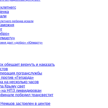
хлетнего ребенка искали
ожня дает «добро» «Юлмарту»