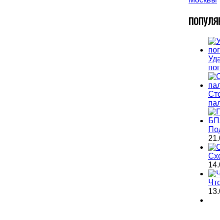
П
ОПУЛЯ
Уда
по
Ст
па
По
21.
Сх
14.
Чт
13.