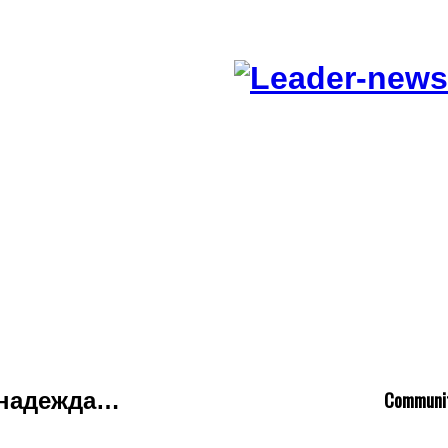
C
ommuni
т надежда…