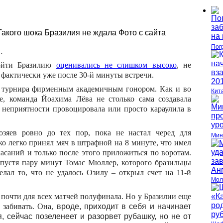
Такого шока Бразилия не ждала
Фото с сайта
Пог
…
бойти Бразилию
оценивались не слишком высоко
, не
 фактически уже после 30-й минуты встречи.
ми турнира фирменным академичным гонором. Как и во
Кит
, команда Йоахима Лёва не столько сама создавала
и неприятности провоцировала или просто караулила в
зяев ровно до тех пор, пока не настал черед для
Мин
ко легко принял мяч в штрафной на 8 минуте, что имел
касаний и только после этого приложиться по воротам.
 спустя пару минут Томас Мюллер, которого бразильцы
елал то, что не удалось Озилу – открыл счет на 11-й
Мол
почти для всех матчей полуфинала. Но у Бразилии еще
 забивать. Она,
вроде, приходит в себя и начинает
, сейчас позеленеет и разорвет рубашку, но не от