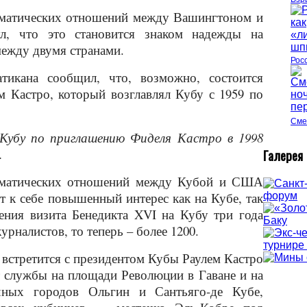
оматических отношений между Вашингтоном и
л, что это становится знаком надежды на
ежду двумя странами.
Рос
атикана сообщил, что, возможно, состоится
 Кастро, который возглавлял Кубу с 1959 по
Сме
 Кубу по приглашению Фиделя Кастро в 1998
.
Г
алерея
оматических отношений между Кубой и США
т к себе повышенный интерес как на Кубе, так
ения визита Бенедикта
XVI
на Кубу три года
рналистов, то теперь – более 1200.
 встретится с президентом Кубы Раулем Кастро
 службы на площади Революции в Гаване и на
чных городов Ольгин и Сантьяго-де Кубе,