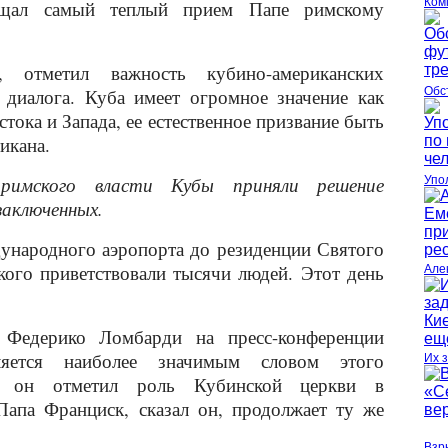
Ком
ещал самый теплый прием Папе римскому
 отметил важность кубино-американских
 диалога. Куба имеет огромное значение как
Обс
тока и Запада, ее естественное призвание быть
тикана.
имского власти Кубы приняли решение
Упо
 заключенных.
ународного аэропорта до резиденции Святого
кого приветствовали тысячи людей. Этот день
Але
 Федерико Ломбарди на пресс-конференции
ляется наиболее значимым словом этого
Их 
же он отметил роль Кубинской церкви в
Папа Франциск, сказал он, продолжает ту же
Взр