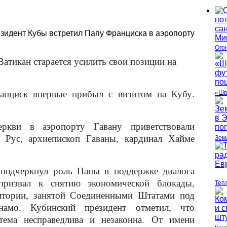
зидент Кубы встретил Папу Франциска в аэропорту
Ого
Ватикан старается усилить свои позиции на
анциск впервые прибыл с визитом на Кубу.
«Шв
еркви в аэропорту Гавану приветствовали
 Рус, архиепископ Гаваны, кардинал Хайме
Зем
 подчеркнул роль Папы в поддержке диалога
извал к снятию экономической блокады,
Теп
итории, занятой Соединенными Штатами под
намо. Кубинский президент отметил, что
ема несправедлива и незаконна. От имени