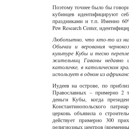
Поэтому точнее было бы говори
кубинцев идентифицируют себ
праздниками и т.п. Именно 60
Pew Research Center, идентифиц
Любопытно, что кто-то из них
Обычаи и верования чернокож
культуре Кубы и тесно перепл
жительниц Гаваны недавно ис
католичке, в католическом хра
использует в одном из африкан
Иудеев на острове, по приблиз
Православных – примерно 2 т
деньги Кубы, когда презид
Константинопольского патриа
церковь объявила о строитель
действует примерно 300 прих
религиозных центров (временных