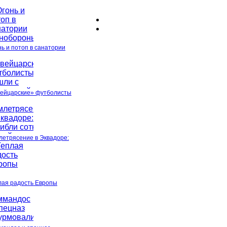
нь и потоп в санатории
ейцарские» футболисты
летрясение в Эквадоре:
лая радость Европы