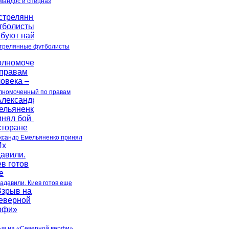
мандос и спецназ
трелянные футболисты
лномоченный по правам
ксандр Емельяненко принял
задавили. Киев готов еще
ыв на «Северной верфи»