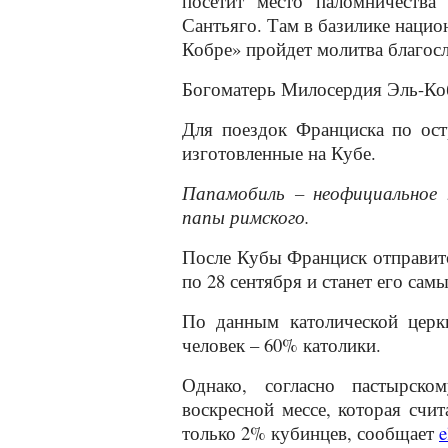
посетит место паломничества
Сантьяго. Там в базилике наци
Кобре» пройдет молитва благос
Богоматерь Милосердия Эль-Коб
Для поездок Франциска по ост
изготовленные на Кубе.
Папамобиль – неофициальное 
папы римского.
После Кубы Франциск отправитс
по 28 сентября и станет его са
По данным католической церкв
человек – 60% католики.
Однако, согласно пастырско
воскресной мессе, которая счи
только 2% кубинцев, сообщает
e