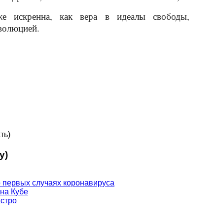
е искренна, как вера в идеалы свободы,
волюцией.
ть)
у)
 первых случаях коронавируса
 на Кубе
астро