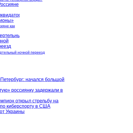
сияне как
ртельный ночной переезд