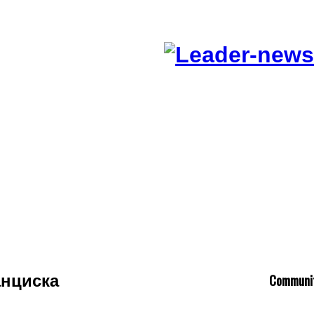
C
ommuni
анциска