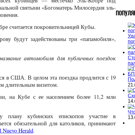
 всех кубинцев — местечко Эль-Кобре под
ональной святыни «Богоматерь Милосердия эль-
П
ОПУЛЯ
ловения.
ре считается покровительницей Кубы.
Уда
рову будут задействованы три «папамобиля»,
по
название автомобиля для публичных поездок
Ст
па
я в США. В целом эта поездка продлится с 19
По
мым длительным визитом.
21.
и, на Кубе с ее населением более 11,2 млн
Сх
14.
Чт
му плану кубинских епископов участие в
13.
тается обязательной для католиков, принимают
l Nuevo Herald
.