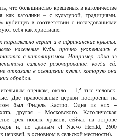
ть, что большинство крещеных в католичестве
я как католики – с культурой, традициями,
% кубинцев в соответствии с исследованиями
ируют себя как христиане.
 параллельно верит и в африканские культы.
его населения Кубы прочно укоренились в
етаются с католицизмом. Например, одна из
пытала сильное разочарование, когда ей,
ме отказали в освящении куклы, которую она
ских обрядов.
ительным оценкам, около – 1,5 тыс человек.
ыс. Две православные церкви построены на
ентом был Фидель Кастро. Одна из них –
рхата, другая – Московского. Католическая
стве трех новых храмов, сейчас на острове
одов и, по данным el Nuevo Herald, 2600
 церквей, в основном в сельской местности).