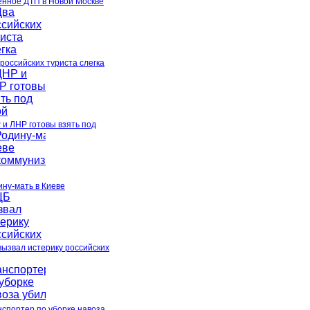
енное ДТП в Новой Москве
 российских туриста слегка
 и ЛНР готовы взять под
ину-мать в Киеве
вызвал истерику российских
нспортер по уборке навоза