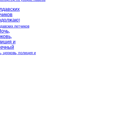
давских летчиков
, церковь, полиция и