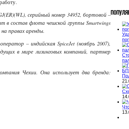
работу.
П
ОПУЛЯ
9GJ(ER)(WL), серийный номер 34952, бортовой –
ит в состав флота чешской группы Smart
w
ings
e) на правах аренды.
Уда
по
 оператор – индийская SpiceJet (ноябрь 2007),
дущих в мире лизинговых компаний, партнер
Ст
па
компания Чехии. Она использует два бренда:
По
.
21.
Сх
14.
Чт
13.