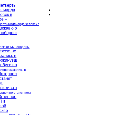
верть миллиарда человек в
авю от Минобороны
сияне оказались в
ерпол не станет пока