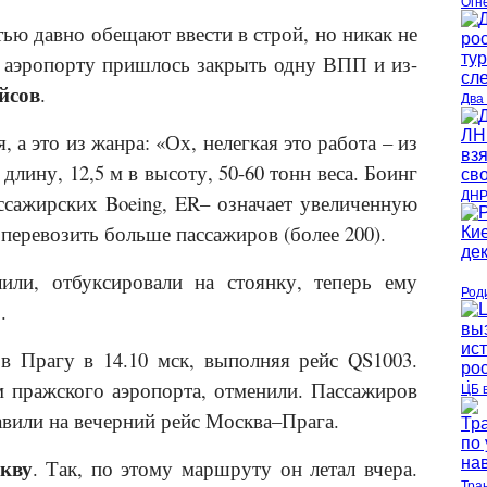
Огн
ью давно обещают ввести в строй, но никак не
я, аэропорту пришлось закрыть одну ВПП и из-
йсов
.
Два
 а это из жанра: «Ох, нелегкая это работа – из
 длину, 12,5 м в высоту, 50-60 тонн веса. Боинг
ДНР
ссажирских Boeing,
ER
– означает увеличенную
 перевозить больше пассажиров (более 200).
или, отбуксировали на стоянку, теперь ему
Род
р
.
в Прагу в 14.10 мск, выполняя рейс QS1003.
м пражского аэропорта, отменили. Пассажиров
ЦБ 
авили на вечерний рейс Москва–Прага.
кву
. Так, по этому маршруту он летал вчера.
Тра