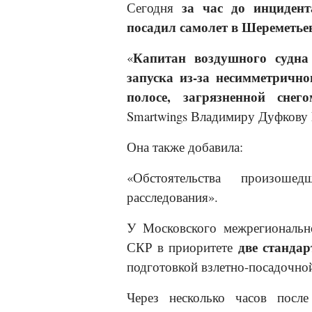
за час до инцидент
Сегодня
посадил самолет в Шереметье
Капитан воздушного судна
«
запуска из-за несимметрично
полосе, загрязненной сне
Smart
w
ings Владимиру Дуфкову N
Она также добавила:
«Обстоятельства произоше
расследования».
У Московского межрегионально
две станда
СКР в приоритете
подготовкой взлетно-посадочно
Через несколько часов после