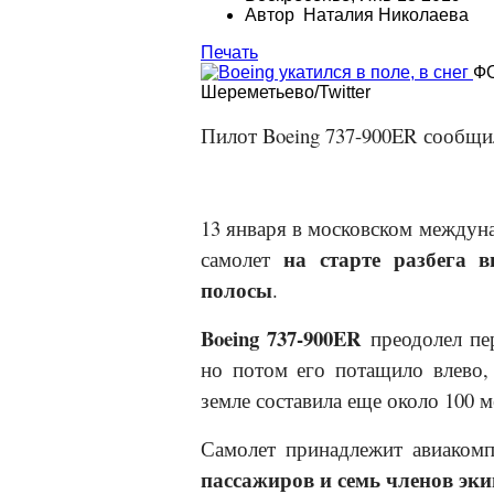
Автор Наталия Николаева
Печать
ФО
Шереметьево/Twitter
Пилот Boeing 737-900
ER
сообщил
13 января в московском междун
на старте разбега 
самолет
полосы
.
Boeing 737-900
ER
преодолел пе
но потом его потащило влево, 
земле составила еще около 100 м
Самолет принадлежит авиаком
пассажиров и семь членов эки