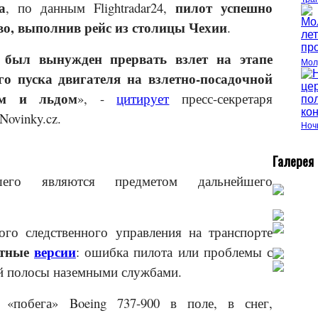
а
пилот успешно
, по данным Flightradar24,
во, выполнив рейс из столицы Чехии
.
 был вынужден прервать взлет на этапе
Мол
го пуска двигателя на взлетно-посадочной
гом и льдом
», -
цитирует
пресс-секретаря
ovinky.cz.
Ночь
Г
алерея
дшего являются предметом дальнейшего
го следственного управления на транспорте
ртные
версии
: ошибка пилота или проблемы с
й полосы наземными службами.
 «побега» Boeing 737-900 в поле, в снег,