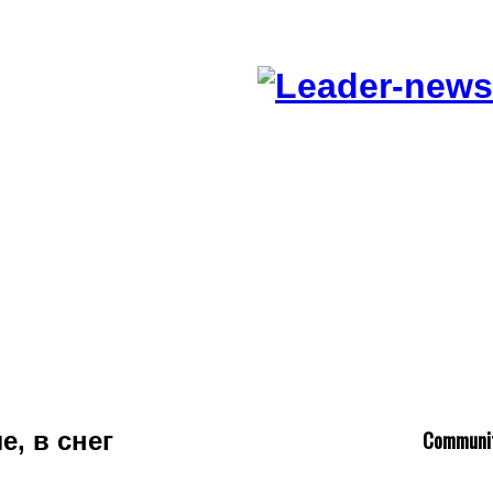
C
ommuni
е, в снег