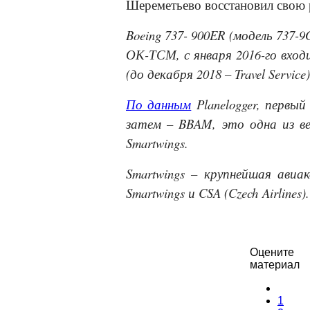
Шереметьево восстановил свою 
Boeing 737- 900ER (модель 737-
ОК-ТСМ, с января 2016-го вход
(до декабря 2018 – Travel Servic
По данным
Planelogger, первый
затем – BBAM, это одна из ве
Smart
w
ings.
Smart
w
ings – крупнейшая авиа
Smart
w
ings и CSA (
Czech
Airlines
)
Оцените
материал
1