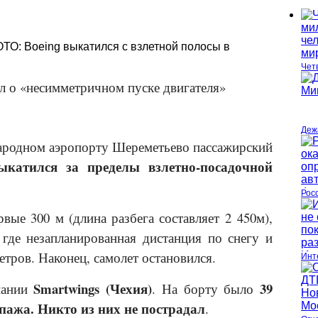
ТО: Boeing выкатился с взлетной полосы в
Чет
 о «несимметричном пуске двигателя»
Деж
ародном аэропорту Шереметьево пассажирский
выкатился за пределы взлетно-посадочной
Рос
рвые 300 м (длина разбега составляет 2 450м),
где незапланированная дистанция по снегу и
етров. Наконец, самолет остановился.
Инт
Smart
w
ings (Чехия)
39
пании
. На борту было
пажа. Никто из них не пострадал
.