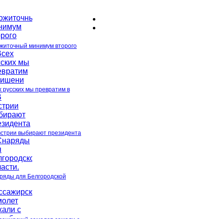
житочный минимум второго
х русских мы превратим в
встрии выбирают президента
ряды для Белгородской