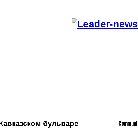
C
ommuni
Кавказском бульваре