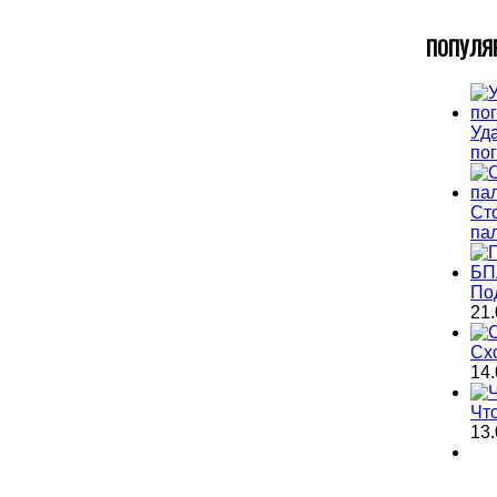
П
ОПУЛЯ
Уда
по
Ст
па
По
21.
Сх
14.
Чт
13.