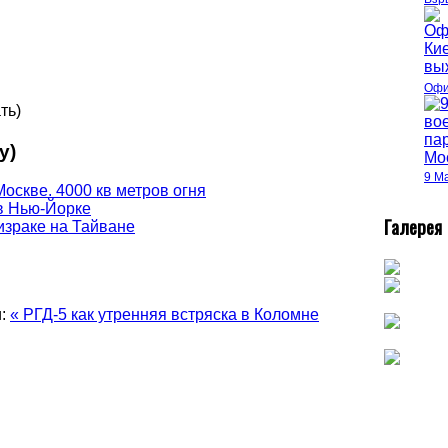
Офи
ть)
у)
9 М
Москве. 4000 кв метров огня
 в Нью-Йорке
Г
алерея
израке на Тайване
:
« РГД-5 как утренняя встряска в Коломне