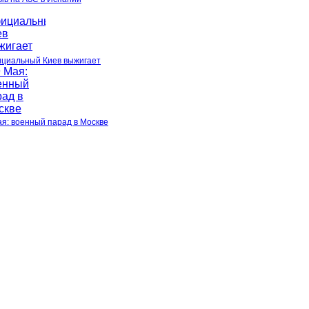
циальный Киев выжигает
ая: военный парад в Москве