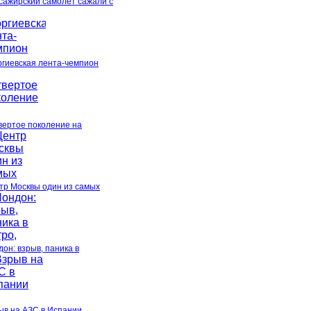
сажирский самолет сажали с
ргиевская лента-чемпион
вертое поколение на
тр Москвы один из самых
он: взрыв, паника в
ыв на АЗС в Испании