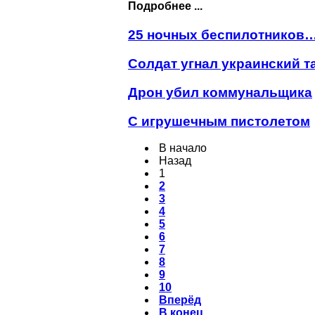
Подробнее ...
25 ночных беспилотников
Солдат угнал украинский т
Дрон убил коммунальщика
С игрушечным пистолетом
В начало
Назад
1
2
3
4
5
6
7
8
9
10
Вперёд
В конец