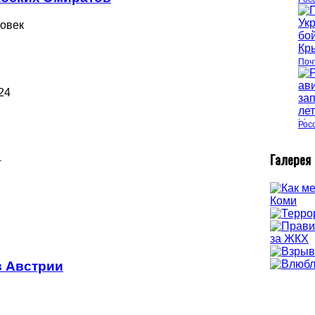
ловек
Поч
24
Рос
Г
алерея
4
в Австрии