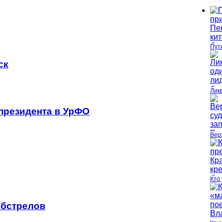
Пут
ск
Лик
 президента в УрФО
Вер
Кто
обстрелов