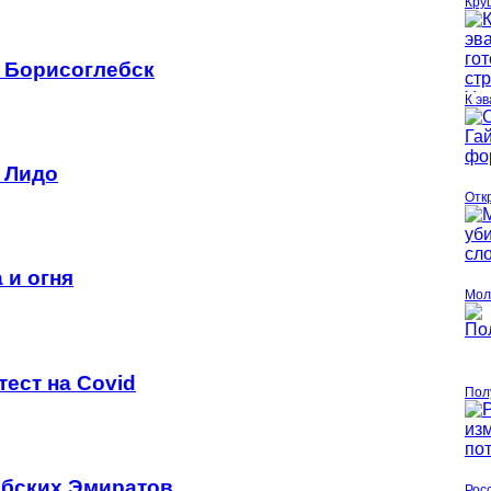
Кру
и Борисоглебск
К эв
 Лидо
Отк
 и огня
Мол
ест на Covid
Пол
й
абских Эмиратов
Рос