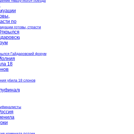
шение «мазутного» поезда
акуации готовы, страсти
рылся Гайдаровский форум
ния убила 18 слонов
уфиналисты
сия изменила потоки