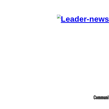
C
ommuni