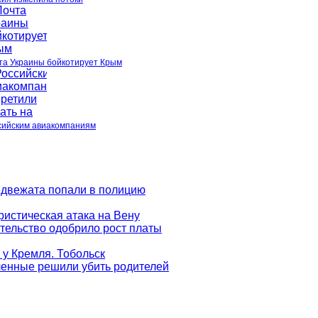
та Украины бойкотирует Крым
сийским авиакомпаниям