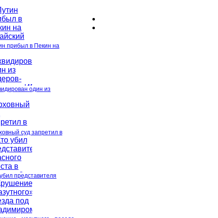
ин прибыл в Пекин на
видирован один из
ховный суд запретил в
 убил представителя