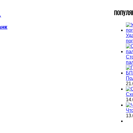
П
ОПУЛЯ
…
анк
Уда
по
Ст
па
По
21.
Сх
14.
Чт
13.