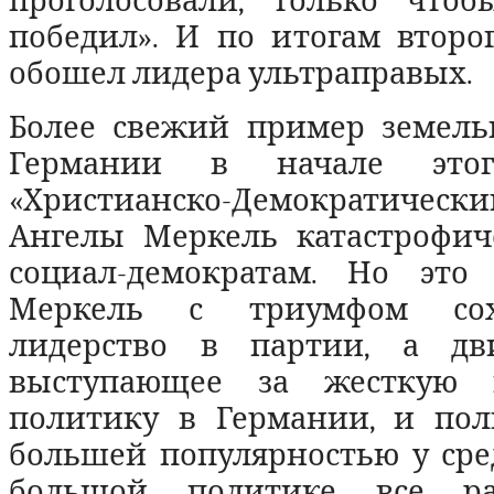
проголосовали, только что
победил». И по итогам второ
обошел лидера ультраправых.
Более свежий пример земел
Германии в начале этог
«Христианско-Демократич
Ангелы Меркель катастрофич
социал-демократам. Но это
Меркель с триумфом сох
лидерство в партии, а д
выступающее за жесткую 
политику в Германии, и пол
большей популярностью у сред
большой политике все ра