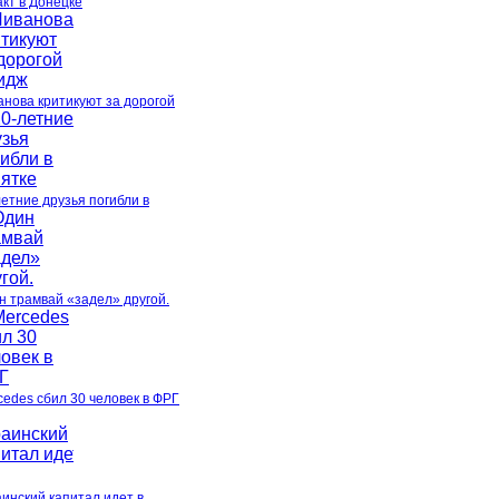
акт в Донецке
анова критикуют за дорогой
летние друзья погибли в
н трамвай «задел» другой.
cedes сбил 30 человек в ФРГ
аинский капитал идет в