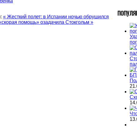
ебенка
П
ОПУЛЯ
:
« Жесткий полет: в Испании ночью обрушился
«скорая помощь» озадачила Стокгольм »
Уда
по
Ст
па
По
21.
Сх
14.
Чт
13.