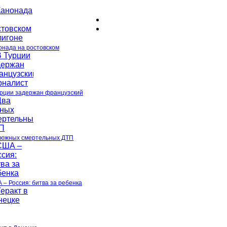
онада на ростовском
урции задержан французский
 южных смертельных ДТП
 – Россия: битва за ребенка