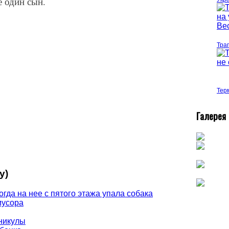
е один сын.
Тра
Тер
Г
алерея
у)
огда на нее с пятого этажа упала собака
мусора
никулы