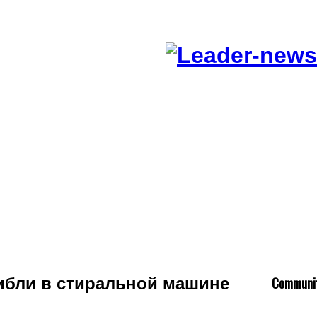
C
ommuni
ибли в стиральной машине