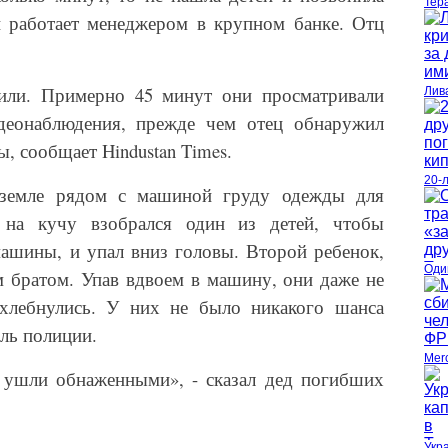
Тер
 работает менеджером в крупном банке. Отц
тили. Примерно 45 минут они просматривали
Лив
деонаблюдения, прежде чем отец обнаружил
, сообщает Hindustan Times.
20-
 земле рядом с машиной груду одежды для
 на кучу взобрался один из детей, чтобы
машины, и упал вниз головы. Второй ребенок,
Оди
м братом. Упав вдвоем в машину, они даже не
ахлебнулись. У них не было никакого шанса
ель полиции.
Mer
ушли обнаженными», - сказал дед погибших
Укр