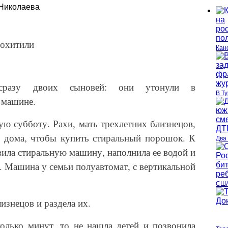
Николаева
похитили
Кан
сразу двоих сыновей: они утонули в
В Т
 машине.
ю субботу. Рахи, мать трехлетних близнецов,
з дома, чтобы купить стиральный порошок. К
Два
вила стиральную машину, наполнила ее водой и
. Машина у семьи полуавтомат, с вертикальной
США
изнецов и раздела их.
колько минут, то не нашла детей и позвонила