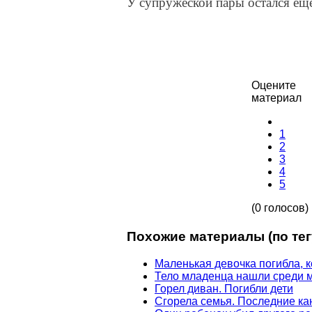
У супружеской пары остался ещ
Оцените
материал
1
2
3
4
5
(0 голосов)
Похожие материалы (по тег
Маленькая девочка погибла, к
Тело младенца нашли среди 
Горел диван. Погибли дети
Сгорела семья. Последние ка