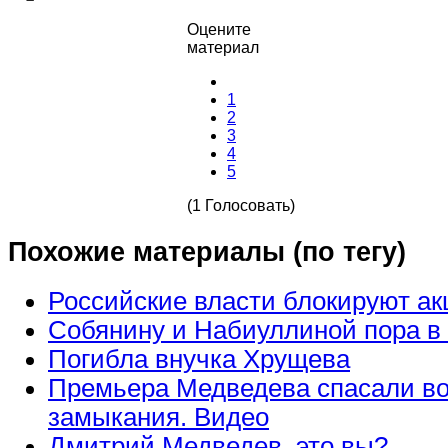
Оцените
материал
1
2
3
4
5
(1 Голосовать)
Похожие материалы (по тегу)
Российские власти блокируют а
Собянину и Набиуллиной пора в
Погибла внучка Хрущева
Премьера Медведева спасали во
замыкания. Видео
Дмитрий Медведев, это вы?