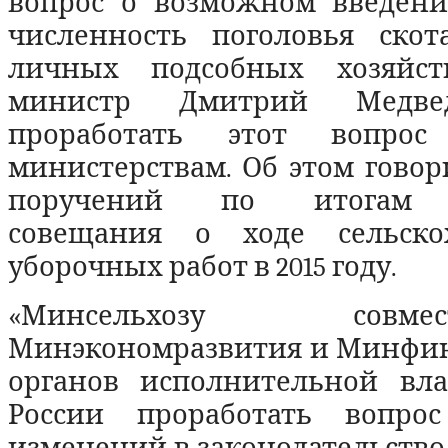
вопрос о возможном введен
численность поголовья ско
личных подсобных хозяйств
министр Дмитрий Медве
проработать этот вопрос
министерствам. Об этом говор
поручений по итогам с
совещания о ходе сельскох
уборочных работ в 2015 году.
«Минсельхозу сов
Минэкономразвития и Минфино
органов исполнительной вла
России проработать вопро
изменений в законодательство 