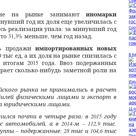
Сем
иномарки
ние на рынке занимают
нувший год их доля еще увеличилась с
десь реализация упала: за минувший год
Сро
это 31,3% меньше, чем год назад.
импортированных новых
сь продажи
,9 тыс ед, а их доля на рынке снизилась с
В К
по итогам 2015 года. Ввоз подержанных
ает сколько-нибудь заметной роли на
Изр
йского рынка не принимались в расчет
илей физическими лицами и экспорт в
а юридическими лицами.
11 
ился почти в четыре раза: в 2015 году
с автомобилей, а в 2014-м – 112,9 тыс.
ппы – подержанные: 28 тыс и 104,6 тыс
Пра