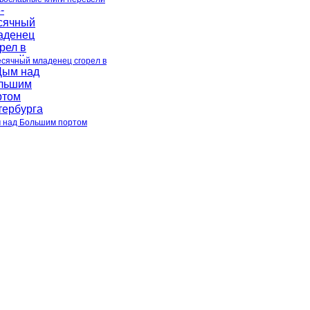
есячный младенец сгорел в
 над Большим портом