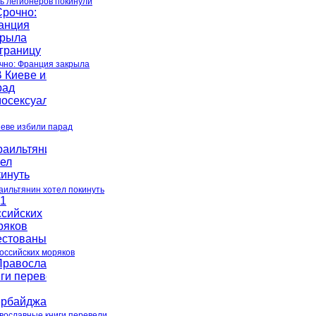
ь легионеров покинули
чно: Франция закрыла
иеве избили парад
аильтянин хотел покинуть
российских моряков
вославные книги перевели