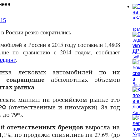
нева
Тра
в России резко сократились.
обилей в России в 2015 году составили 1,4808
ьше по сравнению с 2014 годом, сообщает
Бой
лдинг
.
ынка легковых автомобилей по их
сокращение
ло
абсолютных объемов
нтах рынка
Пис
.
есяти машин на российском рынке это
РФ (отечественные и иномарки). За год
 до 79%.
Кит
отечественных брендов
ей
выросла на
1,1%, но продажи снизились на 27,6% (до