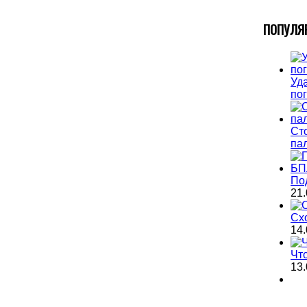
П
ОПУЛЯ
Уда
по
Ст
па
По
21.
Сх
14.
Чт
13.