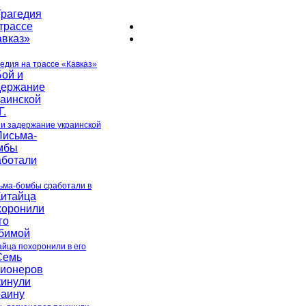
гедия на трассе «Кавказ»
 и задержание украинской
ьма-бомбы сработали в
айца похоронили в его