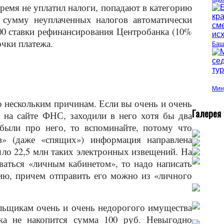
время не уплатил налоги, попадают в категорию
а сумму неуплаченных налогов автоматически
300 ставки рефинансирования Центробанка (10%
очки платежа.
Баш
Мин
о нескольким причинам. Если вы очень и очень
Г
алерея
 на сайте ФНС, заходили в него хотя бы два
абыли про него, то вспоминайте, потому что
в» (даже «спящих») информация направлена
шло 22,5 млн таких электронных извещений. На
оваться «личным кабинетом», то надо написать
ию, причем отправить его можно из «личного
льщикам очень и очень недорогого имущества
ока не накопится сумма 100 руб. Невыгодно