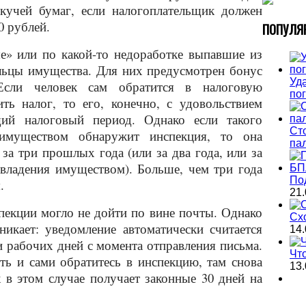
 кучей бумаг, если налогоплательщик должен
0 рублей.
П
ОПУЛЯ
е» или по какой-то недоработке выпавшие из
льцы имущества. Для них предусмотрен бонус
Уда
Если человек сам обратится в налоговую
по
ть налог, то его, конечно, с удовольствием
щий налоговый период. Однако если такого
Ст
имуществом обнаружит инспекция, то она
па
 за три прошлых года (или за два года, или за
 владения имуществом). Больше, чем три года
По
я.
21.
пекции могло не дойти по вине почты. Однако
Сх
никает: уведомление автоматически считается
14.
 рабочих дней с момента отправления письма.
Чт
ть и сами обратитесь в инспекцию, там снова
13.
в этом случае получает законные 30 дней на