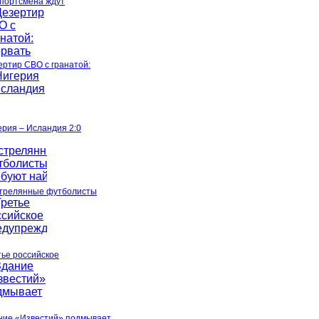
спортсмена ждут
ертир СВО с гранатой:
ерия – Исландия 2:0
трелянные футболисты
тье российское
ние «Известий» подмывает