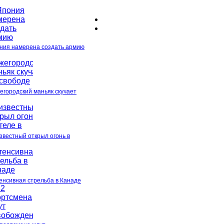
ния намерена создать армию
егородский маньяк скучает
звестный открыл огонь в
енсивная стрельба в Канаде