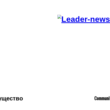
C
ommuni
мущество