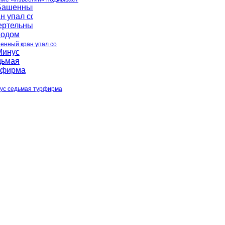
енный кран упал со
ус седьмая турфирма