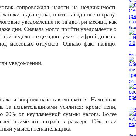
32 
отаж сопровождал налоги на недвижимость
латежи в два срока, платить надо все и сразу.
оговые уведомления не за два-три месяца, как
 даже дни. Сначала могло прийти уведомление о
Дез
ве-три недели – еще одно, уже с цифрой долгов.
од массовых отпусков. Однако факт налицо:
Ниг
млн уведомлений.
Обс
должны вовремя начать волноваться. Налоговая
ь за неплательщиками усилится: кроме пени,
Тре
о 20% от неуплаченной суммы налога. Более
ешает применять штраф в размере 40%, если
стный умысел неплательщика.
Зда