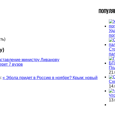
П
ОПУЛЯ
Уда
по
ть)
Ст
у)
па
дставление министру Ливанову
ерет 7 вузов
По
21.
:
« Эбола придет в Россию в ноябре?
Крым: новый
Сх
14.
Чт
13.