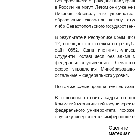
Без «российского гражданства» украи
в России не могут. Летом они уже не
Ливанов объявил, что украинские
образование, сказал он, «станут ст
либо Севастопольского государственн
В результате в Республике Крым числ
12, сообщает со ссылкой на респуб
сайт 0652. Одни институты-униве
Студенты, оставшиеся без альма 
федеральный университет, Севасто
сфере управления Минобразовани
остальные – федерального уровня.
По той же схеме прошла централизац
В основном готовить кадры на по
Крымский медицинский госуниверсите
федерального университета, похоже
случае университет в Симферополе о
Оцените
материал