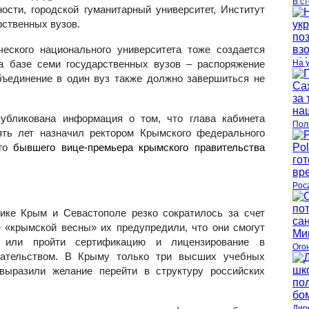
В с
ности, городской гуманитарный университет, Институт
рственных вузов.
еского национального университета тоже создается
а базе семи государственных вузов – распоряжение
На 
Объединение в один вуз также должно завершиться не
публикована информация о том, что глава кабинета
Пол
ть лет назначил ректором Крымского федерального
ого
бывшего вице-премьера крымского правительства
Poc
ике Крым и Севастополе резко сократилось за счет
е «крымской весны» их предупредили, что они смогут
в или пройти сертификацию и лицензирование в
Ого
одательством. В Крыму только три высших учебных
 выразили желание перейти в структуру российских
Дир