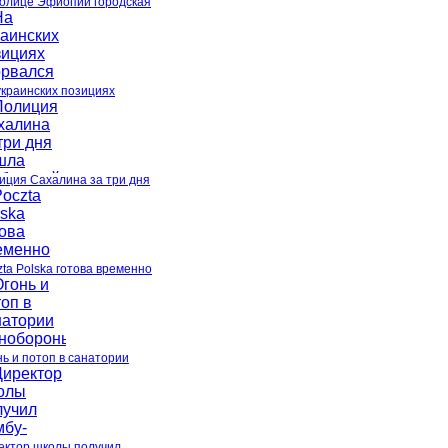
толице Эфиопии городская
украинских позициях
иция Сахалина за три дня
zta Polska готова временно
нь и потоп в санатории
ектор школы получил