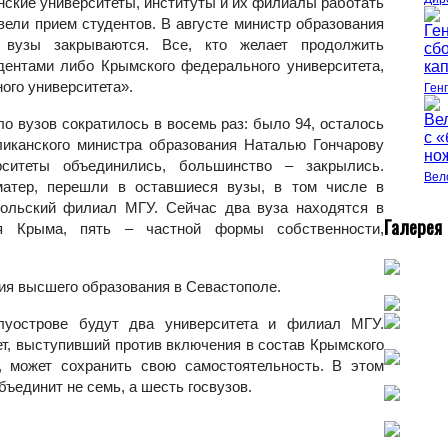
нские университеты, институты и их филиалы работать
 вели прием студентов. В августе министр образования
 вузы закрываются. Все, кто желает продолжить
удентами либо Крымского федерального университета,
ого университета».
Ген
о вузов сократилось в восемь раз: было 94, осталось
ликанского министра образования Наталью Гончарову
рситеты объединились, большинство – закрылись.
Вел
матер, перешли в оставшиеся вузы, в том числе в
польский филиал МГУ. Сейчас два вуза находятся в
Г
алерея
я Крыма, пять – частной формы собственности,
ия высшего образования в Севастополе.
луострове будут два университета и филиал МГУ.
т, выступивший против включения в состав Крымского
, может сохранить свою самостоятельность. В этом
бъединит не семь, а шесть госвузов.