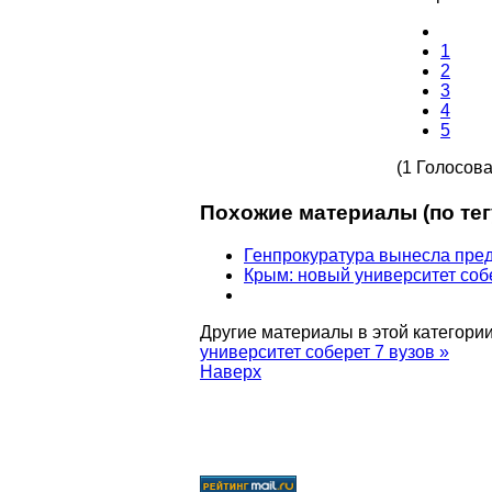
1
2
3
4
5
(1 Голосова
Похожие материалы (по тег
Генпрокуратура вынесла пре
Крым: новый университет соб
Другие материалы в этой категории
университет соберет 7 вузов »
Наверх