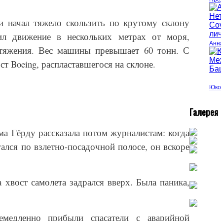
и начал тяжело скользить по крутому склону
тил движение в нескольких метрах от моря,
Анн
итяжения. Вес машины превышает 60 тонн. С
ост
Boeing
, распластавшегося на склоне.
Юко
Г
алерея
ма Гёрду рассказала потом журналистам: когда
ался по взлетно-посадочной полосе, он вскоре
а хвост самолета задрался вверх. Была паника,
медленно прибыли спасатели с аварийной