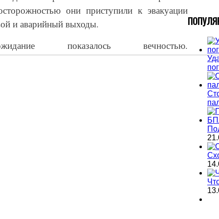
осторожностью они приступили к эвакуации
П
ОПУЛЯ
вой и аварийный выходы.
дание показалось вечностью.
Уда
по
Ст
па
По
21.
Сх
14.
Чт
13.