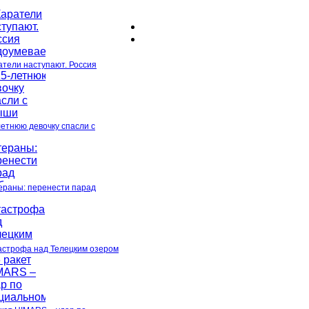
атели наступают. Россия
летнюю девочку спасли с
ераны: перенести парад
астрофа над Телецким озером