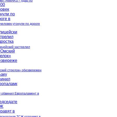
акет HIMARS – удар по
 человек утонули по дороге
ицейский застрелил
ский стрелок» обезвережен
у обвинил Европаламент в
дседателя ТСЖ отправят в