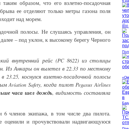
6 р
 таким образом, что его взлетно-посадочная
обрыва ее отделяют только метры газона поля
оходит над морем.
800
адочной полосы. Не слушаясь управления, он
и далее – под уклон, к высокому берегу Черного
Пол
кий внутренний рейс (PC 8622) из столицы
. Из Анкары он вылетел в 22.33 по местному
 в 23.25, коснулся взлетно-посадочной полосы
«Ом
ным
A
viation
S
afety, когда пилот Pegasus Airlines
льше часа шел дождь
, видимость составляла
Бак
 6 членов экипажа, в том числе два пилота.
е оценили и прочувствовали надвигающуюся
Пре