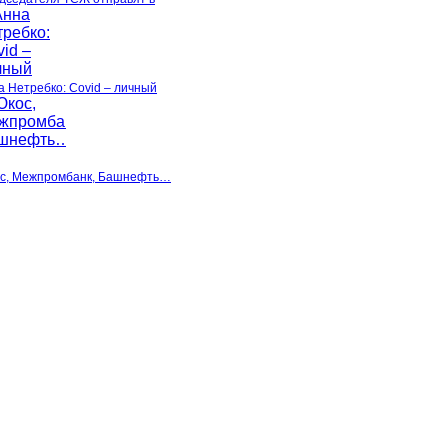
а Нетребко: Covid – личный
с, Межпромбанк, Башнефть…