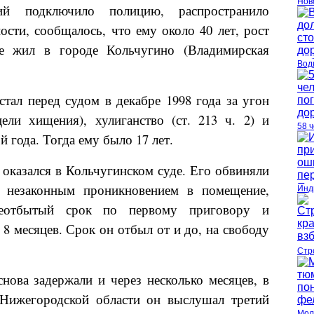
Нов
ий подключило полицию, распространило
ости, сообщалось, что ему около 40 лет, рост
е жил в городе Кольчугино (Владимирская
Вод
тал перед судом в декабре 1998 года за угон
ели хищения), хулиганство (ст. 213 ч. 2) и
58 
 года. Тогда ему было 17 лет.
 оказался в Кольчугинском суде. Его обвиняли
 незаконным проникновением в помещение,
Инд
неотбытый срок по первому приговору и
 8 месяцев. Срок он отбыл от и до, на свободу
Стр
снова задержали и через несколько месяцев, в
й Нижегородской области он выслушал третий
Мол