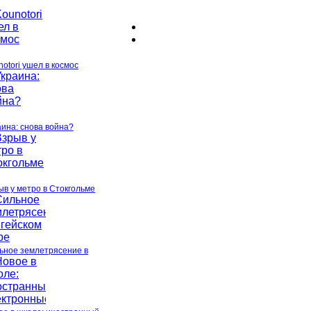
otori ушел в космос
аина: снова война?
ыв у метро в Стокгольме
ьное землетрясение в