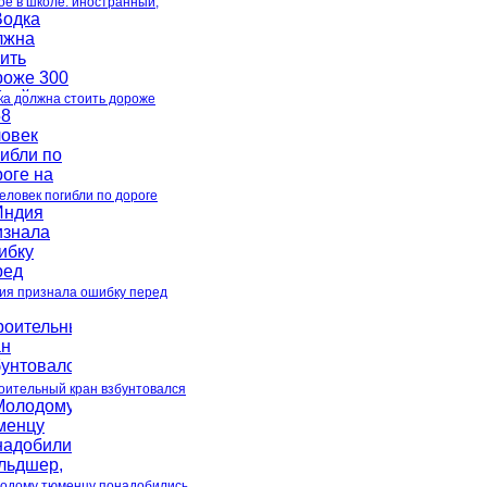
ое в школе: иностранный,
ка должна стоить дороже
человек погибли по дороге
ия признала ошибку перед
оительный кран взбунтовался
одому тюменцу понадобились