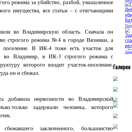
огого режима за убийство, разбой, умышленное
жого имущества, все статьи – с отягчающими
Под
авили во Владимирскую область. Сначала он
ию строгого режима №4 в городе Вязники, а
поселение. В ИК-4 тоже есть участок для
Зад
ли во Владимир, в ИК-3 строгого режима с
руктуру которого входит участок-поселение,
Г
алерея
уда он и сбежал.
та добавила нервозности во Владимирской
лько-только задержали человека, которого
очек.
 сбежавшего заключенного, большинство