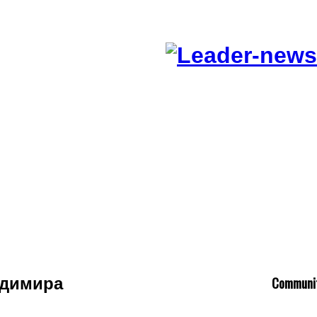
C
ommuni
адимира