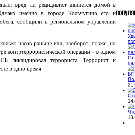
ждали: вряд ли рецидивист двинется домой в
П
ОПУЛЯ
Однако именно в городе Кольчугино его и
побега, сообщили в региональном управлении
Уда
по
колько часов раньше или, наоборот, позже, но
нтре контртеррористической операции – в одном
Ст
СБ ликвидировал террориста. Террорист и
па
сте в одно время.
По
21.
Сх
14.
Чт
13.