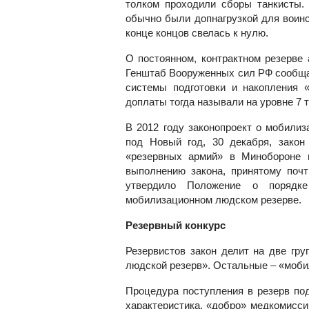
толком проходили сборы танкисты. 
обычно были допнагрузкой для воинс
конце концов свелась к нулю.
О постоянном, контрактном резерве 
Генштаб Вооруженных сил РФ сообща
системы подготовки и накопления 
доплаты тогда называли на уровне 7 
В 2012 году законопроект о мобили
под Новый год, 30 декабря, закон
«резервных армий» в Минобороне и
выполнению закона, принятому почт
утвердило Положение о порядке
мобилизационном людском резерве.
Резервный конкурс
Резервистов закон делит на две гру
людской резерв». Остальные – «моби
Процедура поступления в резерв под
характеристика, «добро» медкомисси