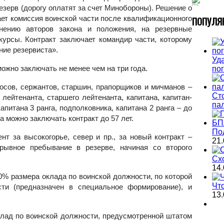
езерв (дорогу оплатят за счет Минобороны). Решение о
ает комиссия воинской части после квалификационного
П
ОПУЛЯ
мнению авторов закона и положения, на резервные
курсы. Контракт заключает командир части, которому
ние резервиста».
Уда
можно заключать не менее чем на три года.
по
росов, сержантов, старшин, прапорщиков и мичманов –
Ст
 лейтенанта, старшего лейтенанта, капитана, капитан-
па
капитана 3 ранга, подполковника, капитана 2 ранга – до
га можно заключать контракт до 57 лет.
По
нт за высокогорье, север и пр., за новый контракт –
21.
рывное пребывание в резерве, начиная со второго
Сх
14.
0% размера оклада по воинской должности, по которой
Чт
сти (предназначен в специальное формирование), и
13.
лад по воинской должности, предусмотренной штатом