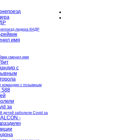
непоезд лидера КНДР
йвик сменил имя
т командир c позывным
88 детей заболели Covid за