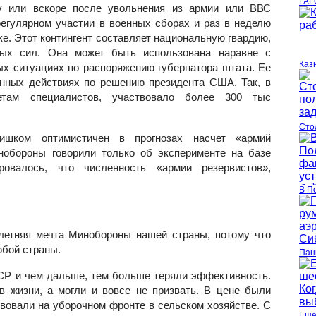
FAL
у или вскоре после увольнения из армии или ВВС
регулярном участии в военных сборах и раз в неделю
ке. Этот контингент составляет национальную гвардию,
ных сил. Она может быть использована наравне с
Каз
ых ситуациях по распоряжению губернатора штата. Ее
нных действиях по решению президента США. Так, в
етам специалистов, участвовало более 300 тыс
Сто
лишком оптимистичен в прогнозах насчет «армий
нобороны говорили только об эксперименте на базе
ировалось, что численность «армии резервистов»,
В П
летняя мечта Минобороны нашей страны, потому что
юбой страны.
Пан
СР и чем дальше, тем больше теряли эффективность.
в жизни, а могли и вовсе не призвать. В цене были
твовали на уборочном фронте в сельском хозяйстве. С
Еще