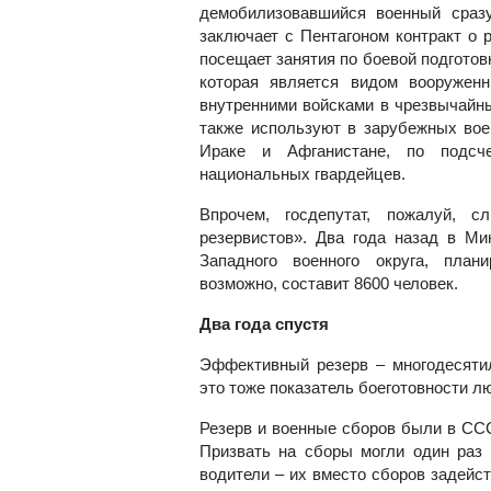
демобилизовавшийся военный сраз
заключает с Пентагоном контракт о 
посещает занятия по боевой подготов
которая является видом вооружен
внутренними войсками в чрезвычайн
также используют в зарубежных вое
Ираке и Афганистане, по подсч
национальных гвардейцев.
Впрочем, госдепутат, пожалуй, с
резервистов». Два года назад в Ми
Западного военного округа, план
возможно, составит 8600 человек.
Два года спустя
Эффективный резерв – многодесяти
это тоже показатель боеготовности л
Резерв и военные сборов были в СС
Призвать на сборы могли один раз 
водители – их вместо сборов задейс