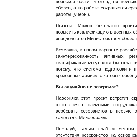
воинской части, и оклад по воинск
сборов, а на работе сохраняется сре
работы (учебы).
Льготы.
Можно бесплатно пройти 
повысить квалификацию в военных об
определяются Министерством оборон
Возможно, в новом варианте российс
заинтересованность активных ре
квалификации могут хотя бы отчаст
потому, что система подготовки и 
«резервных армий», о которых сооб
Вы случайно не резервист?
Наверняка этот проект встретит с
отношения с наемными сотрудника
вербовать резервистов в первую 
контакте с Минобороны.
Пожалуй, самым слабым местом с
отсутствия резервистов на основно