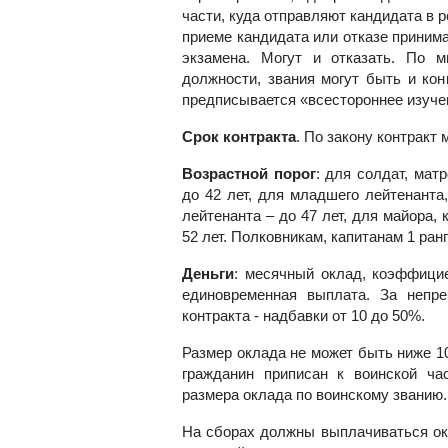
части, куда отправляют кандидата в р
приеме кандидата или отказе приним
экзамена. Могут и отказать. По 
должности, звания могут быть и кон
предписывается «всестороннее изуче
Срок контракта
. По закону контракт 
Возрастной порог
: для солдат, мат
до 42 лет, для младшего лейтенанта,
лейтенанта – до 47 лет, для майора, 
52 лет. Полковникам, капитанам 1 ран
Деньги
: месячный оклад, коэффицие
единовременная выплата. За непре
контракта - надбавки от 10 до 50%.
Размер оклада не может быть ниже 1
гражданин приписан к воинской ча
размера оклада по воинскому званию.
На сборах должны выплачиваться ок