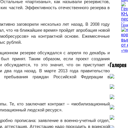
Остальные «партизаны», как называли резервистов,
ких частей. Эффективность отечественного резерва в
активно заговорили несколько лет назад. В 2008 году
Ген
л, что «в ближайшее время» пройдет апробация новой
«мобресурсов» на контрактной основе. Ежемесячные
тыс рублей.
«Чё
зационном резерве обсуждался с апреля по декабрь и
 был принят. Таким образом, если проект создания
Г
алерея
 обсуждается, то это значит, что он приступает к
и два года назад. В марте 2013 года правительство
 пребывания граждан Российской Федерации в
ппы. Те, кто заключает контракт – «мобилизационный
лизационный людской ресурс».
робно прописана: заявление в военно-учетный отдел,
и, аттестация. Аттестацию надо проходить в воинской