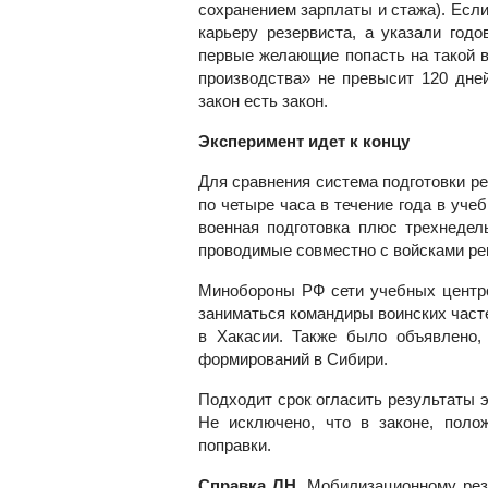
сохранением зарплаты и стажа). Если
карьеру резервиста, а указали год
первые желающие попасть на такой в
производства» не превысит 120 дней
закон есть закон.
Эксперимент идет к концу
Для сравнения система подготовки ре
по четыре часа в течение года в уче
военная подготовка плюс трехнедел
проводимые совместно с войсками ре
Минобороны РФ сети учебных центро
заниматься командиры воинских част
в Хакасии. Также было объявлено,
формирований в Сибири.
Подходит срок огласить результаты э
Не исключено, что в законе, поло
поправки.
Справка ЛН.
Мобилизационному резе