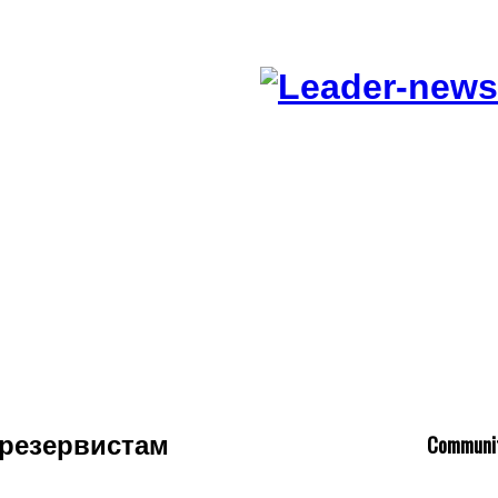
C
ommuni
 резервистам