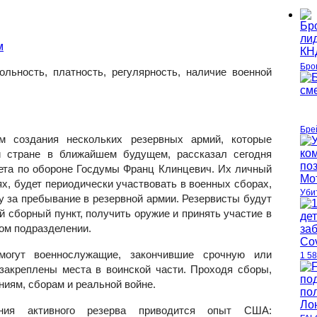
Бро
льность, платность, регулярность, наличие военной
Бре
м создания нескольких резервных армий, которые
й стране в ближайшем будущем, рассказал сегодня
ета по обороне Госдумы Франц Клинцевич. Их личный
ях, будет периодически участвовать в военных сборах,
Уби
у за пребывание в резервной армии. Резервисты будут
й сборный пункт, получить оружие и принять участие в
ом подразделении.
могут военнослужащие, закончившие срочную или
1 5
 закреплены места в воинской части. Проходя сборы,
ниям, сборам и реальной войне.
ния активного резерва приводится опыт США: