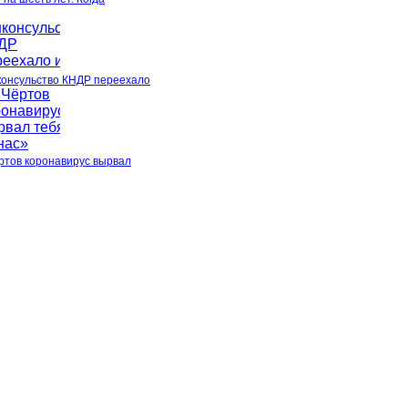
консульство КНДР переехало
ртов коронавирус вырвал