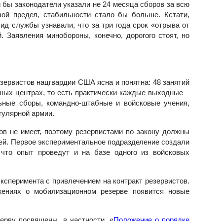
 бы законодатели указали не 24 месяца сборов за всю
овой предел, стабильности стало бы больше. Кстати,
ид службы узнавали, что за три года срок «отрыва от
. Заявления минобороны, конечно, дорогого стоят, но
зервистов нацгвардии США ясна и понятна: 48 занятий
бных центрах, то есть практически каждые выходные –
ьные сборы, командно-штабные и войсковые учения,
гулярной армии.
в не имеет, поэтому резервистами по закону должны
ей. Первое экспериментальное подразделение создали
 что опыт проведут и на базе одного из войсковых
ксперимента с привлечением на контракт резервистов.
жениях о мобилизационном резерве появится новые
рву посвящены, в частности, «
Положение о порядке