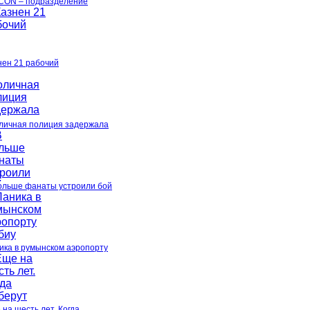
CON – подразделение
нен 21 рабочий
личная полиция задержала
ольше фанаты устроили бой
ика в румынском аэропорту
 на шесть лет. Когда