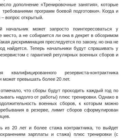
несло дополнение «Тренировочные занятия», которые
 требованиями программ боевой подготовки». Когда и
 – вопрос открытый.
й начальник может запросто поинтересоваться у
 место, а не собирается ли она в декрет в обозримом
Такая дискриминация преследуется по закону, но она не
вод найдется. Теперь начальники будут спрашивать у
резервистом с гарантией регулярных военных сборов и
квалифицированного резервиста-контрактника
и может превышать более 20 лет.
отмечало, что сборы будут проходить каждый год по
рывать надолго от работы) плюс тренировки. Однако в
одолжительность военных сборов, к которым можно
пребывания в резерве, лимит сборов сформулирован
яцев.
ть из 20 лет и более стажа контрактника, то выйдет
охранением зарплаты и стажа) плюс тренировки (с