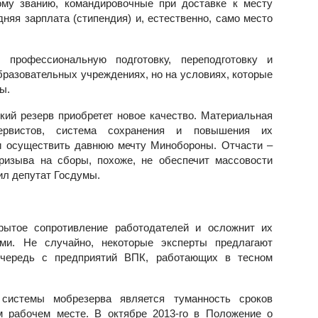
ому званию, командировочные при доставке к месту
дняя зарплата (стипендия) и, естественно, само место
профессиональную подготовку, переподготовку и
разовательных учреждениях, но на условиях, которые
ы.
кий резерв приобретет новое качество. Материальная
зервистов, система сохранения и повышения их
и осуществить давнюю мечту Минобороны. Отчасти –
призыва на сборы, похоже, не обеспечит массовости
щил депутат Госдумы.
крытое сопротивление работодателей и осложнит их
ми. Не случайно, некоторые эксперты предлагают
очередь с предприятий ВПК, работающих в тесном
истемы мобрезерва является туманность сроков
м рабочем месте. В октябре 2013-го в Положение о