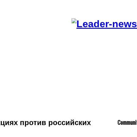
C
ommuni
кциях против российских