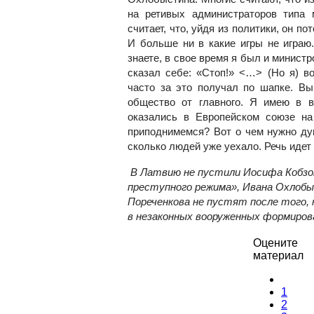
на ретивых администраторов типа
считает, что, уйдя из политики, он п
И больше ни в какие игры не играю.
знаете, в свое время я был и министр
сказал себе: «Стоп!» <…> (Но я) в
часто за это получал по шапке. Вы
общество от главного. Я имею в 
оказались в Европейском союзе на
приподнимемся? Вот о чем нужно дум
сколько людей уже уехало. Речь идет
В Латвию не пустили Иосифа Кобзон
преступного режима», Ивана Охлобы
Пореченкова не пустят после того, 
в незаконных вооруженных формиров
Оцените
материал
1
2