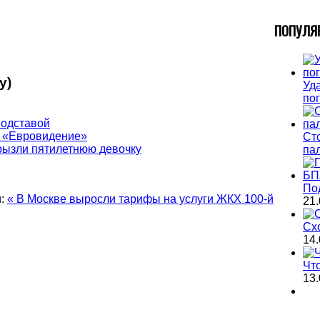
П
ОПУЛЯ
у)
Уда
по
подставой
ь «Евровидение»
Ст
рызли пятилетнюю девочку
па
По
:
« В Москве выросли тарифы на услуги ЖКХ
100-й
21.
Сх
14.
Чт
13.