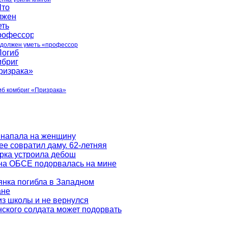
 должен уметь «профессор
иб комбриг «Призрака»