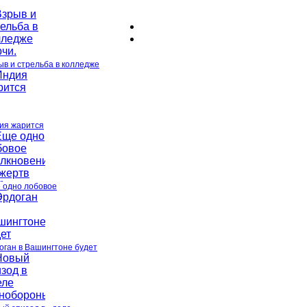
ыв и стрельба в колледже
ия жарится
 одно лобовое
оган в Вашингтоне будет