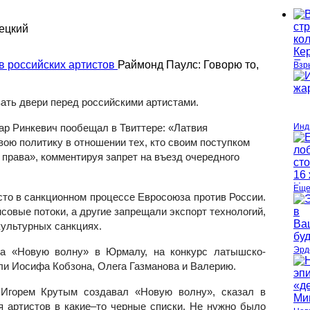
ецкий
Раймонд Паулс: Говорю то,
Взр
ать двери перед российскими артистами.
ар Ринкевич пообещал в Твиттере: «Латвия
Инд
ою политику в отношении тех, кто своим поступком
 права
», комментируя запрет на въезд очередного
Еще
то в санкционном процессе Евросоюза против России.
овые потоки, а другие запрещали экспорт технологий,
культурных санкциях.
Эрд
гда «Новую волну» в Юрмалу, на конкурс латышско-
ли Иосифа Кобзона, Олега Газманова и Валерию.
 Игорем Крутым создавал «Новую волну», сказал в
я артистов в какие–то черные списки. Не нужно было