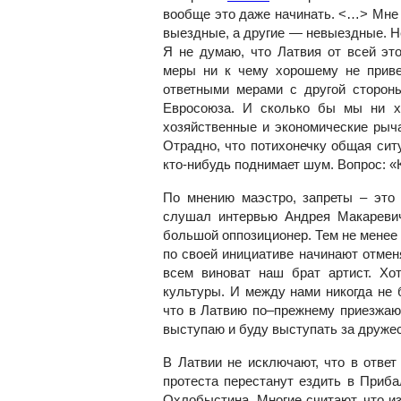
вообще это даже начинать. <…> Мне в
выездные, а другие — невыездные. Н
Я не думаю, что Латвия от всей эт
меры ни к чему хорошему не приве
ответными мерами с другой сторон
Евросоюза. И сколько бы мы ни х
хозяйственные и экономические рыча
Отрадно, что потихонечку общая сит
кто-нибудь поднимает шум. Вопрос: «
По мнению маэстро, запреты – это 
слушал интервью Андрея Макаревич
большой оппозиционер. Тем не менее 
по своей инициативе начинают отменя
всем виноват наш брат артист. Х
культуры. И между нами никогда не б
что в Латвию по–прежнему приезжаю
выступаю и буду выступать за дружес
В Латвии не исключают, что в ответ
протеста перестанут ездить в Приба
Охлобыстина. Многие считают, что и