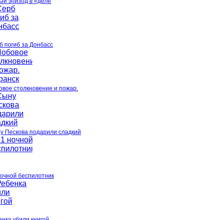
ый эпизод в «деле
б погиб за Донбасс
овое столкновение и пожар.
у Пескова подарили сладкий
ночной беспилотник
енка убили книгой