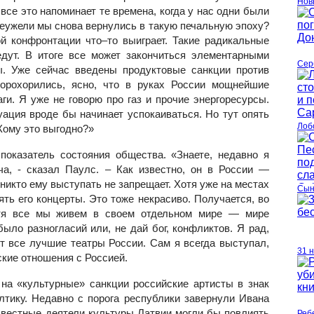
Нов
се это напоминает те времена, когда у нас одни были
еужели мы снова вернулись в такую печальную эпоху?
ой конфронтации что–то выиграет. Такие радикальные
дут. В итоге все может закончиться элементарными
Сер
ы. Уже сейчас введены продуктовые санкции против
орохорились, ясно, что в руках России мощнейшие
ги. Я уже не говорю про газ и прочие энергоресурсы.
уация вроде бы начинает успокаиваться. Но тут опять
Лоб
Кому это выгодно?»
показатель состояния общества. «Знаете, недавно я
а, - сказал Паулс. – Как известно, он в России —
никто ему выступать не запрещает. Хотя уже на местах
Сын
ть его концерты. Это тоже некрасиво. Получается, во
отя все мы живем в своем отдельном мире — мире
ыло разногласий или, не дай бог, конфликтов. Я рад,
т все лучшие театры России. Сам я всегда выступал,
31 
кие отношения с Россией.
 на «культурные» санкции российские артисты в знак
лтику. Недавно с порога республики завернули Ивана
звестные деятели культуры Латвии могли бы повлиять
Реб