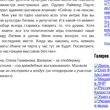
 министра иностранных дел. Однако Раймонд Паулс
отерял административное влияние: «Сейчас я на пенсии.
 Мне уже по горло хватило всех этих интриг. Как вы
ом культуры Латвии, и депутатом. И в какой–то момент
Что
ообще всегда стараюсь говорить то, что думаю. Хотя
 знаете, все эти политические игры отвлекают наше
виду Латвию в целом. Меня очень волнует, что мы
 последнем месте. Когда мы наконец хоть немного
Пог
ать! Иначе ни черта у нас тут не будет. Посмотрите,
 о настоящем массовом бегстве».
Г
алерея
а, Олега Газманова, Валерию – за «поддержку
стина – «за враждебные высказывания», Михаила
как он пострелял в воздух (за «терроризм и участие
аниях»).