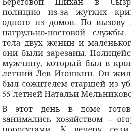
Береговой Шихан в Сызр
полицию из-за жутких кри
одного из домов. По вызову 
патрульно-постовой службы
тела двух женин и маленьког
они были зарезаны. Полицейс
мужчину, который был в кров
летний Лев Игошкин. Он жил 
был сожителем старшей из у
55-летней Натальи Мельников
В этот день в доме готови
занимались хозяйством – ого
поросятами. К вечеру сели