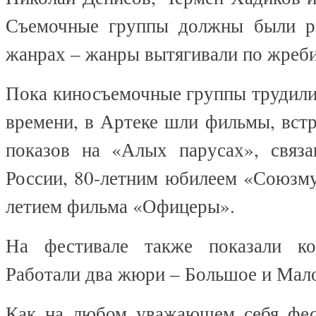
Съемочные группы должны были ра
жанрах – жанры вытягивали по жреб
Пока киносъемочные группы трудилис
времени, в Артеке шли фильмы, вст
показов на «Алых парусах», связ
России, 80-летним юбилеем «Союзму
летием фильма «Офицеры».
На фестивале также показали ко
Работали два жюри – Большое и Мал
Как на любом уважающем себя фес