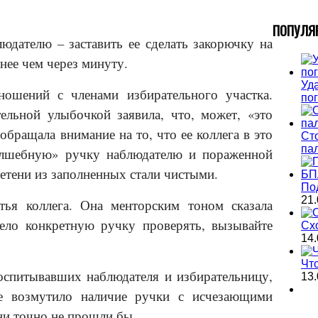
П
ОПУЛЯ
людателю – заставить ее сделать закорючку на
нее чем через минуту.
Уда
ношений с членами избирательного участка.
по
ельной улыбочкой заявила, что, может, «это
обращала внимание на то, что ее коллега в это
Ст
па
волшебную» ручку наблюдателю и пораженной
етени из заполненных стали чистыми.
По
21.
тья коллега. Она менторским тоном сказала
дело конкретную ручку проверять, вызывайте
Сх
14.
Чт
воспитывавших наблюдателя и избирательницу,
13.
е возмутило наличие ручки с исчезающими
ни точно не прошли бы.