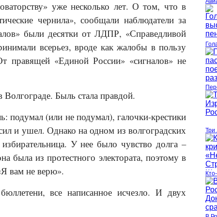
Ави
оваторству» уже несколько лет. О том, что в
ические чернила», сообщали наблюдатели за
алов» были десятки от ЛДПР, «Справедливой
инимали всерьез, вроде как жалобы в пользу
Гол
От правящей «Единой России» «сигналов» не
Пер
в Волгограде. Быль стала правдой.
ь: подумал (или не подумал), галочки-крестики
сил и ушел. Однако на одном из волгоградских
Три
 избирательница. У нее было чувство долга –
на была из протестного электората, поэтому в
«Я вам не верю».
Кто-
бюллетени, все написанное исчезло. И двух
В Р