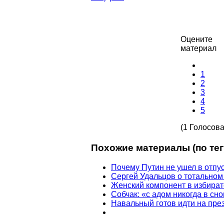
Оцените
материал
1
2
3
4
5
(1 Голосова
Похожие материалы (по тег
Почему Путин не ушел в отпу
Сергей Удальцов о тотальном
Женский компонент в избират
Собчак: «с адом никогда в с
Навальный готов идти на пре