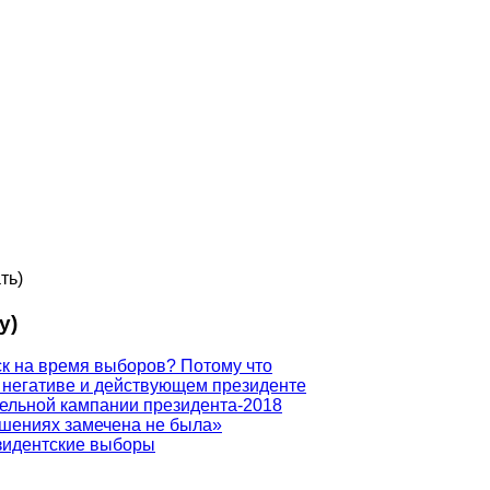
ть)
у)
ск на время выборов? Потому что
 негативе и действующем президенте
ельной кампании президента-2018
ношениях замечена не была»
зидентские выборы