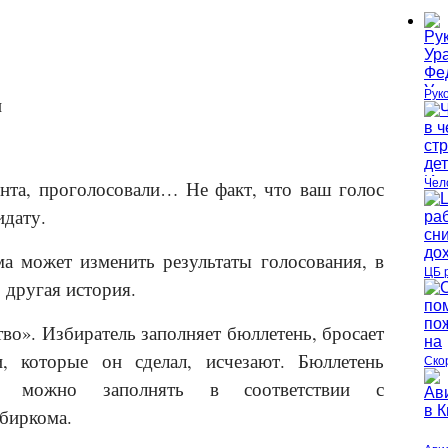
Рук
и
та, проголосовали… Не факт, что ваш голос
Чел
идату.
а может изменить результаты голосования, в
ЦБ 
, другая история.
тво». Избиратель заполняет бюллетень, бросает
, которые он сделал, исчезают. Бюллетень
Ско
о можно заполнять в соответствии с
биркома.