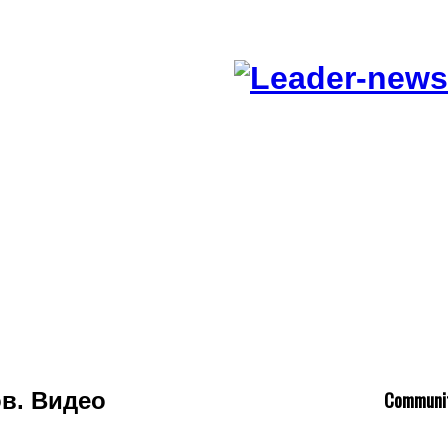
C
ommuni
в. Видео