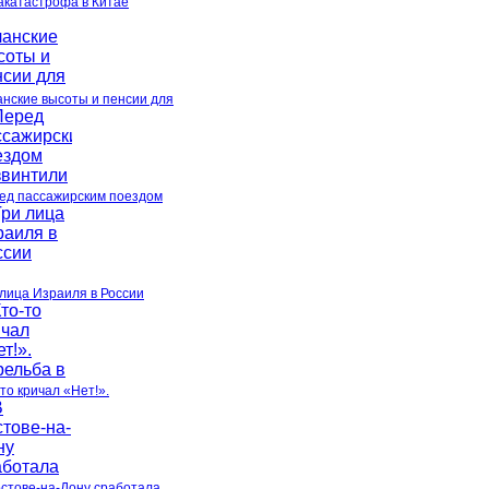
акатастрофа в Китае
анские высоты и пенсии для
ед пассажирским поездом
 лица Израиля в России
то кричал «Нет!».
остове-на-Дону сработала