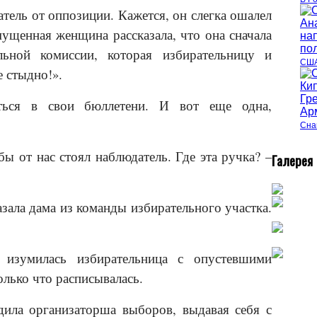
тель от оппозиции. Кажется, он слегка ошалел
мущенная женщина рассказала, что она сначала
льной комиссии, которая избирательницу и
США
е стыдно!».
аться в свои бюллетени. И вот еще одна,
Сна
бы от нас стоял наблюдатель. Где эта ручка? –
Г
алерея
сказала дама из команды избирательного участка.
изумилась избирательница с опустевшими
олько что расписывалась.
рдила организаторша выборов, выдавая себя с