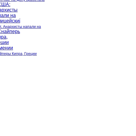
: Анархисты напали на
йперы Кипра, Греции