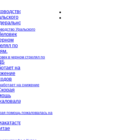
оводство Уральского
овек в черном стрелял по
работает на снижение
рая помощь пожаловалась на