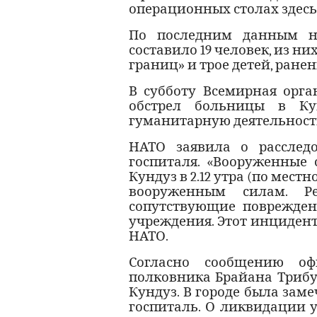
операционных столах здесь
По последним данным на
составило 19 человек, из ни
границ» и трое детей, ране
В субботу Всемирная орга
обстрел больницы в Ку
гуманитарную деятельность
НАТО заявила о расслед
госпиталя. «Вооруженные
Кундуз в 2.12 утра (по мес
вооруженным силам. Ре
сопутствующие поврежден
учреждения. Этот инцидент
НАТО.
Согласно сообщению офи
полковника Брайана Трибу
Кундуз. В городе была заме
госпиталь. О ликвидации 