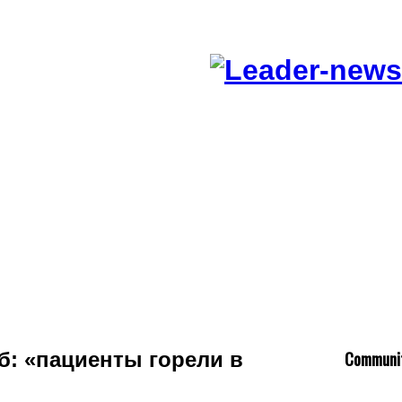
C
ommuni
: «пациенты горели в