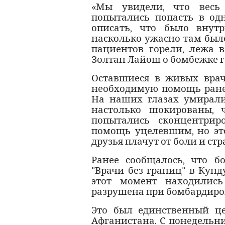
«Мы увидели, что весь
попытались попасть в од
описать, что было внутр
насколько ужасно там был
пациентов горели, лежа в
Золтан Лайош о бомбежке 
Оставшиеся в живых врач
необходимую помощь ране
На наших глазах умирали
настолько шокированы, 
попытались сконцентрир
помощь уцелевшим, но это
друзья плачут от боли и ст
Ранее сообщалось, что 
"Врачи без границ" в Кунд
этот момент находились
разрушена при бомбардиров
Это был единственный це
Афганистана. С понедельни