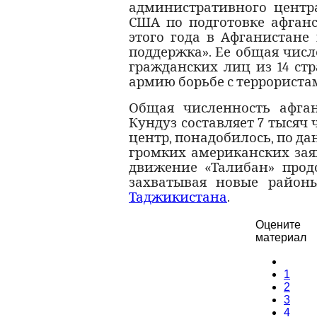
административного центр
США по подготовке афганс
этого года в Афганистане
поддержка». Ее общая числ
гражданских лиц из 14 ст
армию борьбе с террориста
Общая численность афга
Кундуз составляет 7 тысяч ч
центр, понадобилось, по да
громких американских зая
движение «Талибан» продо
захватывая новые район
Таджикистана
.
Оцените
материал
1
2
3
4