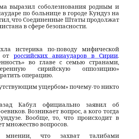
ма выразил соболезнования родным и
аударе по больнице в городе Кундуз на
етил, что Соединенные Штаты продолжат
истана в сфере безопасности.
ихла истерика по-поводу мифической
ц от
российских авиаударов в Сирии
.
нность» во главе с семью странами,
еренную сирийскую оппозицию»
кратить операцию.
утствующим ущербом» почему-то никто
азад Кабул официально заявил об
евиков. Возникает вопрос, а кого тогда
ндузе. Вообще, то, что происходит в
т множество вопросов.
о мнении, что захват талибами