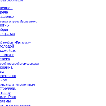
трел российского
евная встреча Лукашенко с
иб комбриг «Призрака»
одой гроссмейстер сорвался
аина стала непостоянным
ляли, как траву косили.