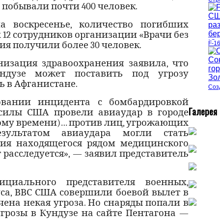
 побывали почти 400 человек.
 воскресенье, количество погибших
х 12 сотрудников организации «Врачи без
ния получили более 30 человек.
F-1
низация здравоохранения заявила, что
ндузе может поставить под угрозу
 в Афганистане.
Соз
овании инцидента с бомбардировкой
Г
алерея
 силы США провели авиаудар в городе
тному времени)… против лиц, угрожающих
зультатом авиаудара могли стать
ия находящегося рядом медицинского
 расследуется», — заявил представитель
циального представителя военных,
са, ВВС США совершили боевой вылет в
чена некая угроза. Но снаряды попали в
угрозы в Кундузе на сайте Пентагона —