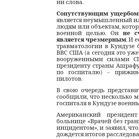
ни слова.
Сопутствующим ущербом
является неумышленный и
людям или объектам, кото
военной целью. Он
не с
является чрезмерным
. И 
травматологии в Кундузе 
ВВС США (а сегодня это уж
вооруженными силами СШ
президенту страны Ашрафу
по госпиталю) – прижив
пилотов.
В свою очередь представи
сообщили, что несколько 
госпиталя в Кундузе военны
Американский президен
больнице «Врачей без гран
инцидентом», и заявил, чт
дождется итогов расследов