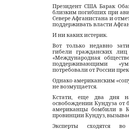
Президент США Барак Оба
близким погибших при ави
Севере Афганистана и отм
поддерживать власти Афган
И ни каких истерик.
Вот только недавно зат
гибели гражданских ли
«Международная обществе
поддерживающими «ум
потребовали от России пре
Однако американским «соп
не возмущается.
Кстати, еще два дня н
освобождении Кундуза от бо
американцы бомбили в Ку
провинции Кундуз, вызывае
Эксперты сходятся в