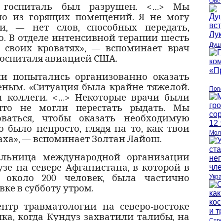
Обс
 госпиталь был разрушен. <…> Мы
но из горящих помещений. Я не могу
и, — нет слов, способных передать,
о. В отделе интенсивной терапии шесть
Душ
 своих кроватях», — вспоминает врач
госпиталя авиацией США.
и попытались организованно оказать
ным. «Ситуация была крайне тяжелой.
Пог
 коллеги. <…> Некоторые врачи были
что не могли перестать рыдать. Мы
оваться, чтобы оказать необходимую
 было непросто, глядя на то, как твои
Мол
раха», — вспоминает Золтан Лайош.
больница международной организации
узе на севере Афганистана, в которой в
 около 200 человек, была частично
Укр
ке в субботу утром.
нтр травматологии на северо-востоке
ка, когда Кундуз захватили талибы, на
Стре