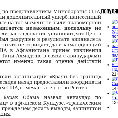
П
ОПУЛЯ
, по представлениям Минобороны США,
ли дополнительный ущерб, нанесенный
рые на тот момент не были правомерной
читается незаконным, поскольку не
Уда
если расследование установит, что Центр
по
был разрушен в результате авианалета
е никто не отрицает, да и командующий
А в Афганистане принес извинения
Ст
 Гани Ахмадзаю в связи с авиаударами
па
ется именно такая оценка действий
По
21.
тели организации «Врачи без границ»
месяцев назад предоставили координаты
Сх
м США, отмечает агентство Рейтер.
14.
т Барак Обама назвал авиаудар по
Чт
иц» в афганском Кундузе, «трагическим
13.
о, прежде чем делать выводы, Вашингтон
ания.