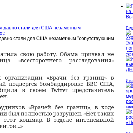
Гад
давно стали для США незаметным "сопутствуюшим
атила свою работу. Обама призвал не
Укр
ца «всестороннего расследования»
й организации «Врачи без границ» в
Ито
ый подвергся бомбардировке ВВС США,
бщила в своем Twitter представитель
ен.
удников «Врачей без границ», в ходе
Кие
ии был полностью разрушен. «Нет таких
ь этот кошмар. В отделе интенсивной
иентов…»