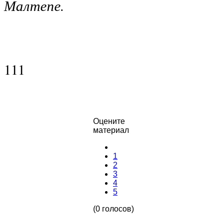
Малтепе.
111
Оцените
материал
1
2
3
4
5
(0 голосов)